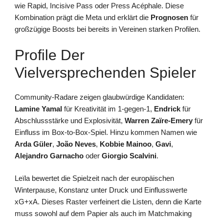
wie Rapid, Incisive Pass oder Press Acéphale. Diese
Kombination prägt die Meta und erklärt die
Prognosen
für
großzügige Boosts bei bereits in Vereinen starken Profilen.
Profile Der
Vielversprechenden Spieler
Community-Radare zeigen glaubwürdige Kandidaten:
Lamine Yamal
für Kreativität im 1-gegen-1,
Endrick
für
Abschlussstärke und Explosivität,
Warren Zaïre-Emery
für
Einfluss im Box-to-Box-Spiel. Hinzu kommen Namen wie
Arda Güler
,
João Neves
,
Kobbie Mainoo
,
Gavi
,
Alejandro Garnacho
oder
Giorgio Scalvini
.
Leïla bewertet die Spielzeit nach der europäischen
Winterpause, Konstanz unter Druck und Einflusswerte
xG+xA. Dieses Raster verfeinert die Listen, denn die Karte
muss sowohl auf dem Papier als auch im Matchmaking