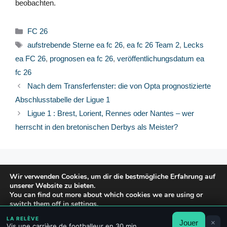
beobachten.
Kategorien
FC 26
Schlagwörter
aufstrebende Sterne ea fc 26
,
ea fc 26 Team 2
,
Lecks
ea FC 26
,
prognosen ea fc 26
,
veröffentlichungsdatum ea
fc 26
Nach dem Transferfenster: die von Opta prognostizierte
Abschlusstabelle der Ligue 1
Ligue 1 : Brest, Lorient, Rennes oder Nantes – wer
herrscht in den bretonischen Derbys als Meister?
© 2026 FPFRANCE.COM
Wir verwenden Cookies, um dir die bestmögliche Erfahrung auf
KONTAKT
unserer Website zu bieten.
RECHTLICHE HINWEISE
You can find out more about which cookies we are using or
switch them off in
DATENSCHUTZERKLÄRUNG
settings
.
LA RELÈVE
Jouer
×
Akzeptieren
Ablehnen
Einstellungen
Vis une carrière de footballeur en 30 min.