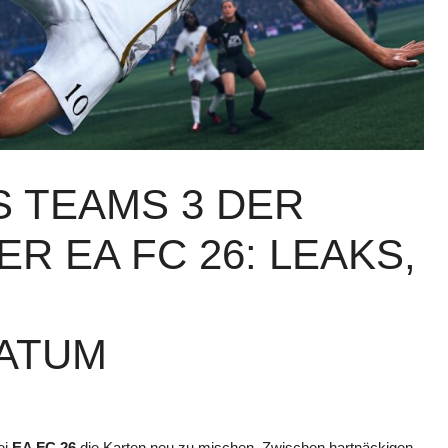
S TEAMS 3 DER
R EA FC 26: LEAKS,
ATUM
ei
EA FC 26
die Karten neu zu mischen. Zwischen hartnäckigen