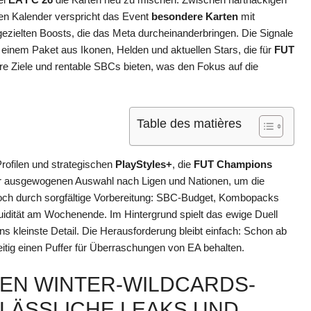
rten Kalender verspricht das Event
besondere Karten
mit
zielten Boosts, die das Meta durcheinanderbringen. Die Signale
 einem Paket aus Ikonen, Helden und aktuellen Stars, die für
FUT
re Ziele und rentable SBCs bieten, was den Fokus auf die
Table des matières
rofilen und strategischen
PlayStyles+
, die
FUT Champions
r ausgewogenen Auswahl nach Ligen und Nationen, um die
doch durch sorgfältige Vorbereitung: SBC-Budget, Kombopacks
idität am Wochenende. Im Hintergrund spielt das ewige Duell
s kleinste Detail. Die Herausforderung bleibt einfach: Schon ab
itig einen Puffer für Überraschungen von EA behalten.
TEN WINTER-WILDCARDS-
ERLÄSSLICHE LEAKS UND