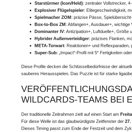
Starstürmer (Icon/Held)
: zentraler Vollstrecker,
Explosiver Flügelspieler
: Elitegeschwindigkeit, 
Spielmacher ZOM
: präzise Pässe, Spielübersich
Box-to-Box ZM
: Abfangen+, Ausdauer+, wichtige 
Dominanter IV
: Antizipation+, Luftduelle+, Größe
Hybrider Außenverteidiger
: präzises Flanken, m
META-Torwart
: Reaktionen+ und Reflexparaden, 
Super-Sub
: „Impact“-Profil mit 5* Fertigkeiten o
Diese Profile decken die Schlüsselbedürfnisse der aktuell
sauberes Herausspielen. Das Puzzle ist für starke ligaüb
VERÖFFENTLICHUNGSDAT
WILDCARDS-TEAMS BEI E
Der traditionelle Zeitrahmen zielt auf einen Start am
Freit
Für diese Welle ist das glaubwürdigste Zeitfenster der
27.
Dieses Timing passt zum Ende der Festzeit und dem Zykl