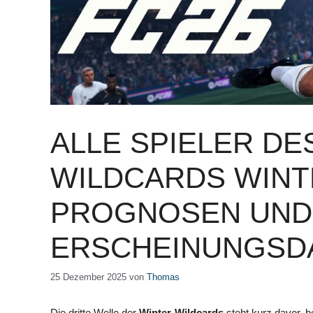
ALLE SPIELER DE
WILDCARDS WINTE
PROGNOSEN UND
ERSCHEINUNGSD
25 Dezember 2025
von
Thomas
Die dritte Welle der
Winter-Wildcards
steht kurz davor, b