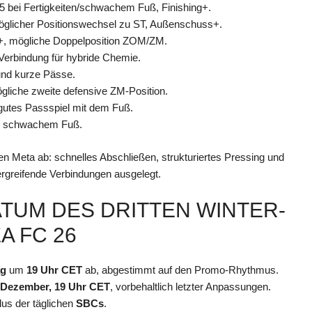
 4-5 bei Fertigkeiten/schwachem Fuß, Finishing+.
möglicher Positionswechsel zu ST, Außenschuss+.
t+, mögliche Doppelposition ZOM/ZM.
Verbindung für hybride Chemie.
 und kurze Pässe.
ögliche zweite defensive ZM-Position.
gutes Passspiel mit dem Fuß.
der schwachem Fuß.
en Meta ab: schnelles Abschließen, strukturiertes Pressing und
ergreifende Verbindungen ausgelegt.
UM DES DRITTEN WINTER-
A FC 26
ag
um
19 Uhr CET
ab, abgestimmt auf den Promo-Rhythmus.
 Dezember, 19 Uhr CET
, vorbehaltlich letzter Anpassungen.
us der täglichen
SBCs
.