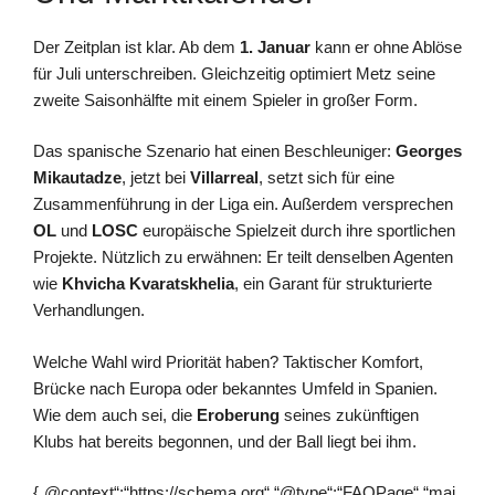
Der Zeitplan ist klar. Ab dem
1. Januar
kann er ohne Ablöse
für Juli unterschreiben. Gleichzeitig optimiert Metz seine
zweite Saisonhälfte mit einem Spieler in großer Form.
Das spanische Szenario hat einen Beschleuniger:
Georges
Mikautadze
, jetzt bei
Villarreal
, setzt sich für eine
Zusammenführung in der Liga ein. Außerdem versprechen
OL
und
LOSC
europäische Spielzeit durch ihre sportlichen
Projekte. Nützlich zu erwähnen: Er teilt denselben Agenten
wie
Khvicha Kvaratskhelia
, ein Garant für strukturierte
Verhandlungen.
Welche Wahl wird Priorität haben? Taktischer Komfort,
Brücke nach Europa oder bekanntes Umfeld in Spanien.
Wie dem auch sei, die
Eroberung
seines zukünftigen
Klubs hat bereits begonnen, und der Ball liegt bei ihm.
{„@context“:“https://schema.org“,“@type“:“FAQPage“,“mai