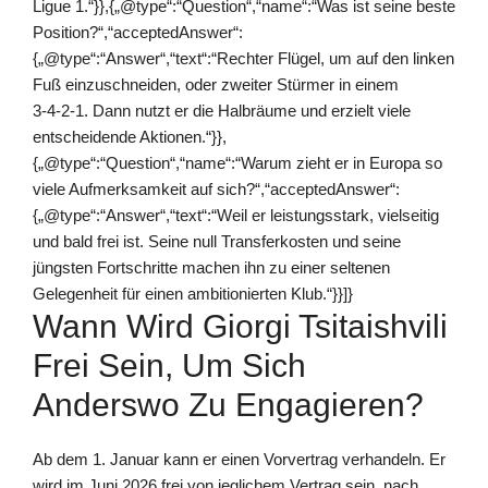
Ligue 1.“}},{„@type“:“Question“,“name“:“Was ist seine beste
Position?“,“acceptedAnswer“:
{„@type“:“Answer“,“text“:“Rechter Flügel, um auf den linken
Fuß einzuschneiden, oder zweiter Stürmer in einem
3‑4‑2‑1. Dann nutzt er die Halbräume und erzielt viele
entscheidende Aktionen.“}},
{„@type“:“Question“,“name“:“Warum zieht er in Europa so
viele Aufmerksamkeit auf sich?“,“acceptedAnswer“:
{„@type“:“Answer“,“text“:“Weil er leistungsstark, vielseitig
und bald frei ist. Seine null Transferkosten und seine
jüngsten Fortschritte machen ihn zu einer seltenen
Gelegenheit für einen ambitionierten Klub.“}}]}
Wann Wird Giorgi Tsitaishvili
Frei Sein, Um Sich
Anderswo Zu Engagieren?
Ab dem 1. Januar kann er einen Vorvertrag verhandeln. Er
wird im Juni 2026 frei von jeglichem Vertrag sein, nach