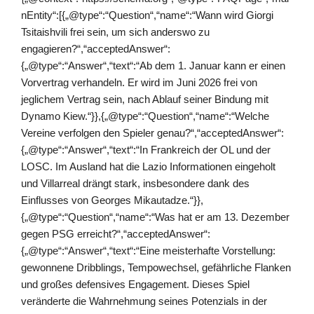
nEntity“:[{„@type“:“Question“,“name“:“Wann wird Giorgi
Tsitaishvili frei sein, um sich anderswo zu
engagieren?“,“acceptedAnswer“:
{„@type“:“Answer“,“text“:“Ab dem 1. Januar kann er einen
Vorvertrag verhandeln. Er wird im Juni 2026 frei von
jeglichem Vertrag sein, nach Ablauf seiner Bindung mit
Dynamo Kiew.“}},{„@type“:“Question“,“name“:“Welche
Vereine verfolgen den Spieler genau?“,“acceptedAnswer“:
{„@type“:“Answer“,“text“:“In Frankreich der OL und der
LOSC. Im Ausland hat die Lazio Informationen eingeholt
und Villarreal drängt stark, insbesondere dank des
Einflusses von Georges Mikautadze.“}},
{„@type“:“Question“,“name“:“Was hat er am 13. Dezember
gegen PSG erreicht?“,“acceptedAnswer“:
{„@type“:“Answer“,“text“:“Eine meisterhafte Vorstellung:
gewonnene Dribblings, Tempowechsel, gefährliche Flanken
und großes defensives Engagement. Dieses Spiel
veränderte die Wahrnehmung seines Potenzials in der