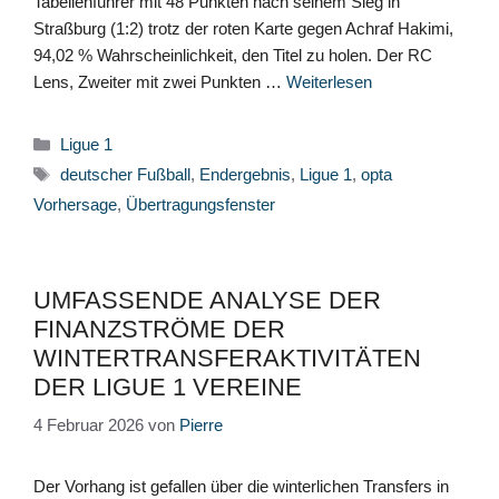
Tabellenführer mit 48 Punkten nach seinem Sieg in
Straßburg (1:2) trotz der roten Karte gegen Achraf Hakimi,
94,02 % Wahrscheinlichkeit, den Titel zu holen. Der RC
Lens, Zweiter mit zwei Punkten …
Weiterlesen
Kategorien
Ligue 1
Schlagwörter
deutscher Fußball
,
Endergebnis
,
Ligue 1
,
opta
Vorhersage
,
Übertragungsfenster
UMFASSENDE ANALYSE DER
FINANZSTRÖME DER
WINTERTRANSFERAKTIVITÄTEN
DER LIGUE 1 VEREINE
4 Februar 2026
von
Pierre
Der Vorhang ist gefallen über die winterlichen Transfers in