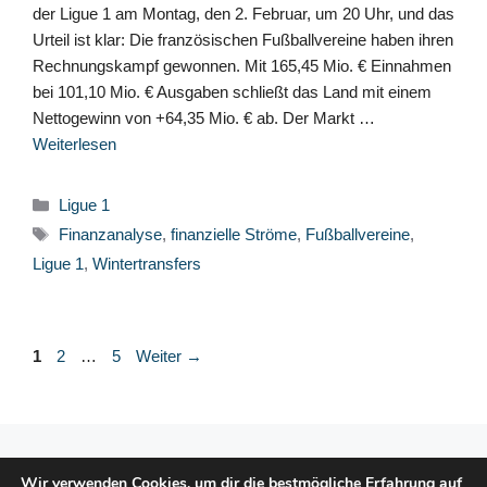
der Ligue 1 am Montag, den 2. Februar, um 20 Uhr, und das
Urteil ist klar: Die französischen Fußballvereine haben ihren
Rechnungskampf gewonnen. Mit 165,45 Mio. € Einnahmen
bei 101,10 Mio. € Ausgaben schließt das Land mit einem
Nettogewinn von +64,35 Mio. € ab. Der Markt …
Weiterlesen
Kategorien
Ligue 1
Schlagwörter
Finanzanalyse
,
finanzielle Ströme
,
Fußballvereine
,
Ligue 1
,
Wintertransfers
Seite
Seite
Seite
1
2
…
5
Weiter
→
© 2026 FPFRANCE.COM
Wir verwenden Cookies, um dir die bestmögliche Erfahrung auf