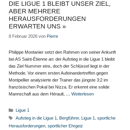
DIE LIGUE 1 BLEIBT UNSER ZIEL,
ABER MEHRERE
HERAUSFORDERUNGEN
ERWARTEN UNS »
8 Februar 2026
von
Pierre
Philippe Montanier setzt den Rahmen von seiner Ankunft
bei AS Saint-Étienne an: der Aufstieg in die Ligue 1 bleibt
das Ziel Nummer eins, doch der Schlüssel liegt in der
Methode. Vor einem ersten Aufeinandertreffen gegen
Montpellier analysierte der Trainer das jüngste 3:2 im
französischen Pokal bei Nizza. Er erkennt eine solide
Mannschaft aus dem Hérault, …
Weiterlesen
Kategorien
Ligue 1
Schlagwörter
Aufstieg in die Ligue 1
,
Bergführer
,
Ligue 1
,
sportliche
Herausforderungen
,
sportlicher Ehrgeiz