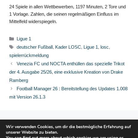
24 Spiele in allen Wettbewerben, 1197 Minuten, 2 Tore und
1 Vorlage. Zahlen, die seinen regelmäßigen Einfluss im
Mittelfeld widerspiegeln.
Kategorien
Ligue 1
Schlagwörter
deutscher Fußball
,
Kader LOSC
,
Ligue 1
,
losc
,
spielerrückmeldung
Venezia FC und NOCTA enthüllen das spezielle Trikot
der 4. Ausgabe 25/26, eine exklusive Kreation von Drake
Ramberg
Football Manager 26 : Bereitstellung des Updates 1.008
mit Version 26.1.3
© 2026 FPFRANCE.COM
Wir verwenden Cookies, um dir die bestmögliche Erfahrung auf
KONTAKT
unserer Website zu bieten.
RECHTLICHE HINWEISE
You can find out more about which cookies we are using or