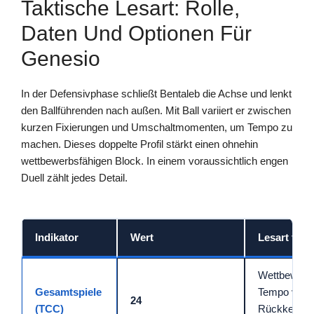
Taktische Lesart: Rolle,
Daten Und Optionen Für
Genesio
In der Defensivphase schließt Bentaleb die Achse und lenkt
den Ballführenden nach außen. Mit Ball variiert er zwischen
kurzen Fixierungen und Umschaltmomenten, um Tempo zu
machen. Dieses doppelte Profil stärkt einen ohnehin
wettbewerbsfähigen Block. In einem voraussichtlich engen
Duell zählt jedes Detail.
Indikator
Wert
Lesart für
Wettbewerb
Gesamtspiele
Tempo vorh
24
(TCC)
Rückkehr in