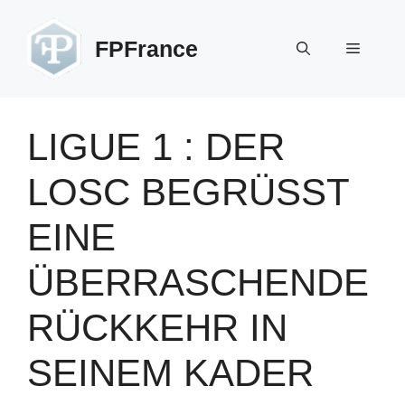
Zum
Inhalt
FPFrance
Menü
springen
LIGUE 1 : DER
LOSC BEGRÜSST E
INE Ü
BERRASCHENDE R
ÜCKKEHR IN S
EINEM KADER