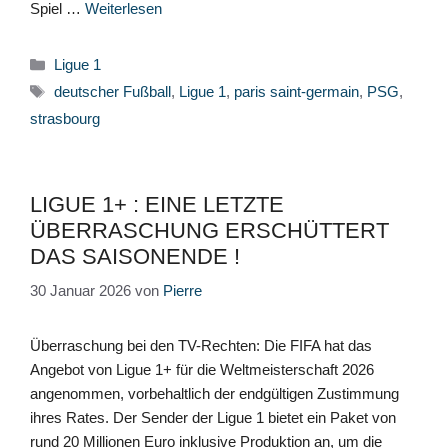
Spiel …
Weiterlesen
Kategorien
Ligue 1
Schlagwörter
deutscher Fußball
,
Ligue 1
,
paris saint-germain
,
PSG
,
strasbourg
LIGUE 1+ : EINE LETZTE
ÜBERRASCHUNG ERSCHÜTTERT
DAS SAISONENDE !
30 Januar 2026
von
Pierre
Überraschung bei den TV-Rechten: Die FIFA hat das
Angebot von Ligue 1+ für die Weltmeisterschaft 2026
angenommen, vorbehaltlich der endgültigen Zustimmung
ihres Rates. Der Sender der Ligue 1 bietet ein Paket von
rund 20 Millionen Euro inklusive Produktion an, um die