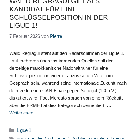
WALID REGRAGUI GILT ALS
KANDIDAT FÜR EINE
SCHLÜSSELPOSITION IN DER
LIGUE 1!
7 Februar 2026
von
Pierre
Walid Regragui steht auf den Radarschirmen der Ligue 1.
Laut mehreren übereinstimmenden Quellen soll der
derzeitige marokkanische Nationaltrainer für eine
Schlüsselposition in einem französischen Verein im
Gespräch sein, während seine internationale Zukunft nach
dem verlorenen CAN-Finale gegen Senegal (1:0 n.V.)
diskutiert wird. Foot Mercato sprach von einem Rücktritt,
aber die FRMF hat dies kategorisch dementiert. …
Weiterlesen
Kategorien
Ligue 1
Schlagwörter
deutscher Fußball
,
Ligue 1
,
Schlüsselposition
,
Trainer
,