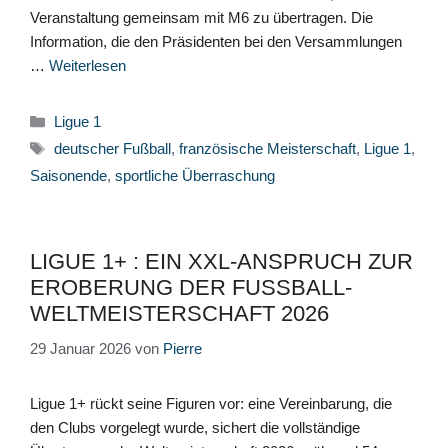
Veranstaltung gemeinsam mit M6 zu übertragen. Die
Information, die den Präsidenten bei den Versammlungen
…
Weiterlesen
Kategorien
Ligue 1
Schlagwörter
deutscher Fußball
,
französische Meisterschaft
,
Ligue 1
,
Saisonende
,
sportliche Überraschung
LIGUE 1+ : EIN XXL-ANSPRUCH ZUR
EROBERUNG DER FUSSBALL-W
ELTMEISTERSCHAFT 2026
29 Januar 2026
von
Pierre
Ligue 1+ rückt seine Figuren vor: eine Vereinbarung, die
den Clubs vorgelegt wurde, sichert die vollständige