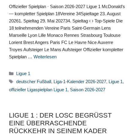
Offizieller Spielplan · Saison 2026-2027 Ligue 1 McDonald’s
— kompletter Spielplan 18Vereine 34Spieltage 23. August
20261. Spieltag 29. Mai 202734. Spieltag ‹ › Top-Spiele Die
18 teilnehmenden Vereine Paris Saint-Germain Lens
Marseille Lyon Lille Monaco Rennes Strasbourg Toulouse
Lorient Brest Angers Paris FC Le Havre Nice Auxerre
Troyes Aufsteiger Le Mans Aufsteiger Offizieller kompletter
Spielplan …
Weiterlesen
Kategorien
Ligue 1
Schlagwörter
deutscher Fußball
,
Liga-1-Kalender 2026-2027
,
Ligue 1
,
offizieller Ligaspielplan Ligue 1
,
Saison 2026-2027
LIGUE 1 : DER LOSC BEGRÜSST E
INE ÜBERRASCHENDE R
ÜCKKEHR IN SEINEM KADER