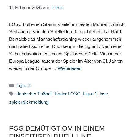
11 Februar 2026
von
Pierre
LOSC holt einen Stammspieler im besten Moment zurück.
Seit Januar von den Spielfeldern ferngeblieben, hat Nabil
Bentaleb das Mannschaftstraining wieder aufgenommen
und nähert sich einer Rückkehr in die Ligue 1. Nach einer
Schulterluxation, erlitten im Spiel gegen Celta Vigo in der
Europa League, taucht der Spieler im Alter von 31 Jahren
wieder in der Gruppe …
Weiterlesen
Kategorien
Ligue 1
Schlagwörter
deutscher Fußball
,
Kader LOSC
,
Ligue 1
,
losc
,
spielerrückmeldung
PSG DEMÜTIGT OM IN EINEM
EINSEITIGEN DUELL UND