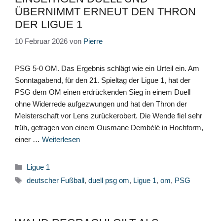
ÜBERNIMMT ERNEUT DEN THRON
DER LIGUE 1
10 Februar 2026
von
Pierre
PSG 5-0 OM. Das Ergebnis schlägt wie ein Urteil ein. Am
Sonntagabend, für den 21. Spieltag der Ligue 1, hat der
PSG dem OM einen erdrückenden Sieg in einem Duell
ohne Widerrede aufgezwungen und hat den Thron der
Meisterschaft vor Lens zurückerobert. Die Wende fiel sehr
früh, getragen von einem Ousmane Dembélé in Hochform,
einer …
Weiterlesen
Kategorien
Ligue 1
Schlagwörter
deutscher Fußball
,
duell psg om
,
Ligue 1
,
om
,
PSG