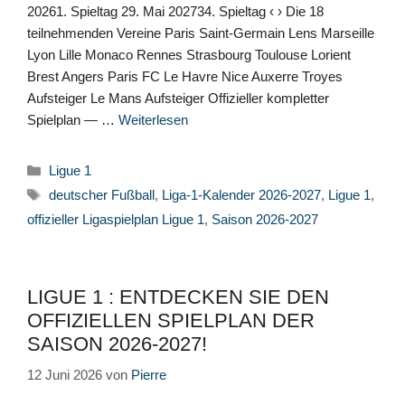
20261. Spieltag 29. Mai 202734. Spieltag ‹ › Die 18
teilnehmenden Vereine Paris Saint-Germain Lens Marseille
Lyon Lille Monaco Rennes Strasbourg Toulouse Lorient
Brest Angers Paris FC Le Havre Nice Auxerre Troyes
Aufsteiger Le Mans Aufsteiger Offizieller kompletter
Spielplan — …
Weiterlesen
Kategorien
Ligue 1
Schlagwörter
deutscher Fußball
,
Liga-1-Kalender 2026-2027
,
Ligue 1
,
offizieller Ligaspielplan Ligue 1
,
Saison 2026-2027
LIGUE 1 : ENTDECKEN SIE DEN
OFFIZIELLEN SPIELPLAN DER
SAISON 2026-2027!
12 Juni 2026
von
Pierre