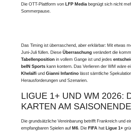
Die OTT-Plattform von
LFP Media
begnügt sich nicht meh
Sommerpause.
Das Timing ist überraschend, aber erklärbar: Mit etwas me
Juni-Juli füllen. Diese
Überraschung
verändert die komme
Tabellenposition
in vollem Gange ist und jedes
entschei
beIN Sports
kann kontern. Das Verlieren der WM wäre e
Khelaïfi
und
Gianni Infantino
lässt sämtliche Spekulati
Herausforderungen und Szenarien.
LIGUE 1+ UND WM 2026: 
KARTEN AM SAISONENDE
Die grundsätzliche Vereinbarung betrifft Frankreich und ei
empfangbaren Spielen auf
M6
. Die
FIFA
hat
Ligue 1+
grün