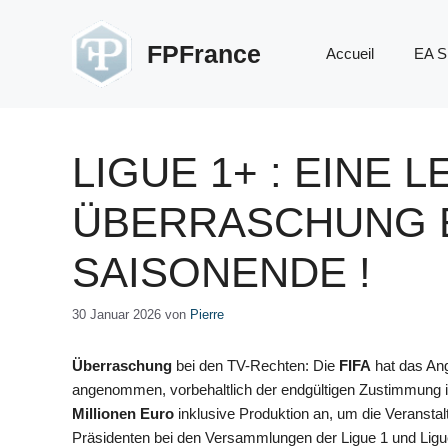
Zum
Inhalt
FPFrance
Accueil
EA S
springen
LIGUE 1+ : EINE 
ÜBERRASCHUNG 
SAISONENDE !
30 Januar 2026
von
Pierre
Überraschung
bei den TV-Rechten: Die
FIFA
hat das An
angenommen, vorbehaltlich der endgültigen Zustimmung 
Millionen Euro
inklusive Produktion an, um die Veranst
Präsidenten bei den Versammlungen der Ligue 1 und Ligue 