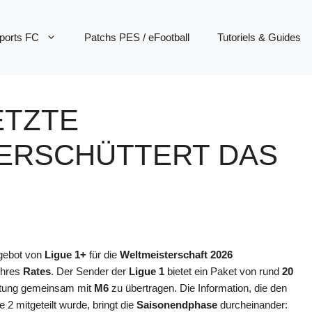
ports FC
Patchs PES / eFootball
Tutoriels & Guides
LETZTE
ERSCHÜTTERT DAS
gebot von
Ligue 1+
für die
Weltmeisterschaft 2026
ihres
Rates
. Der Sender der
Ligue 1
bietet ein Paket von rund
20
altung gemeinsam mit
M6
zu übertragen. Die Information, die den
2 mitgeteilt wurde, bringt die
Saisonendphase
durcheinander: