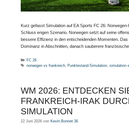
Kurz gefasst Simulation auf EA Sports FC 26: Norwegen-
Schluss engen Szenario. Norwegen setzt auf seine offensi
bessere Effizienz in den entscheidenden Momenten. Das v
Dominanz in Abschnitten, danach sauberere französisc
Kategorien
FC 26
Schlagwörter
norwegen vs frankreich
,
Punktestand-Simulation
,
simulation 
WM 2026: ENTDECKEN SI
FRANKREICH-IRAK DURC
SIMULATION
22 Juni 2026
von
Kevin.Bonnet.36