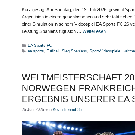
Kurz gesagt Am Sonntag, den 19. Juli 2026, gewinnt Span
Argentinien in einem geschlossenen und sehr taktischen F
einer Simulation in seinem Videospiel EA Sports FC 26 ver
Leistung Spaniens fügt sich …
Weiterlesen
Kategorien
EA Sports FC
Schlagwörter
ea sports
,
Fußball
,
Sieg Spaniens
,
Sport-Videospiele
,
weltme
WELTMEISTERSCHAFT 202
NORWEGEN-FRANKREICH,
ERGEBNIS UNSERER EA S
26 Juni 2026
von
Kevin.Bonnet.36