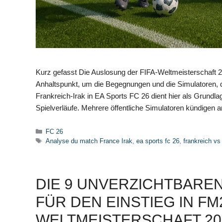
Kurz gefasst Die Auslosung der FIFA-Weltmeisterschaft 2
Anhaltspunkt, um die Begegnungen und die Simulatoren, d
Frankreich-Irak in EA Sports FC 26 dient hier als Grundla
Spielverläufe. Mehrere öffentliche Simulatoren kündigen 
Kategorien
FC 26
Schlagwörter
Analyse du match France Irak
,
ea sports fc 26
,
frankreich vs
DIE 9 UNVERZICHTBARE
FÜR DEN EINSTIEG IN FM2
WELTMEISTERSCHAFT 2