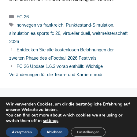
Kategorien
FC 26
Schlagwörter
norwegen vs frankreich
,
Punktestand-Simulation
,
simulation ea sports fc 26
,
virtueller duell
,
weltmeisterschaft
2026
Entdecken Sie alle kostenlosen Belohnungen der
zweiten Phase des eFootball 2026 Festivals
FC 26 Update 1.6.3 vorab enthüllt: Wichtige
Veränderungen für die Team- und Karrieremodi
© 2026 FPFRANCE.COM
Wir verwenden Cookies, um dir die bestmögliche Erfahrung auf
KONTAKT
unserer Website zu bieten.
RECHTLICHE HINWEISE
You can find out more about which cookies we are using or
switch them off in
settings
.
DATENSCHUTZERKLÄRUNG
Akzeptieren
Ablehnen
Einstellungen