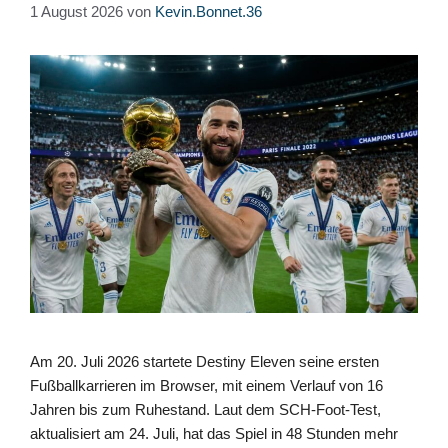
1 August 2026
von
Kevin.Bonnet.36
Am 20. Juli 2026 startete Destiny Eleven seine ersten
Fußballkarrieren im Browser, mit einem Verlauf von 16
Jahren bis zum Ruhestand. Laut dem SCH-Foot-Test,
aktualisiert am 24. Juli, hat das Spiel in 48 Stunden mehr