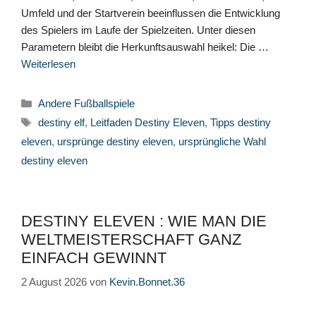
Umfeld und der Startverein beeinflussen die Entwicklung
des Spielers im Laufe der Spielzeiten. Unter diesen
Parametern bleibt die Herkunftsauswahl heikel: Die …
Weiterlesen
Kategorien
Andere Fußballspiele
Schlagwörter
destiny elf
,
Leitfaden Destiny Eleven
,
Tipps destiny
eleven
,
ursprünge destiny eleven
,
ursprüngliche Wahl
destiny eleven
DESTINY ELEVEN : WIE MAN DIE
WELTMEISTERSCHAFT GANZ
EINFACH GEWINNT
2 August 2026
von
Kevin.Bonnet.36