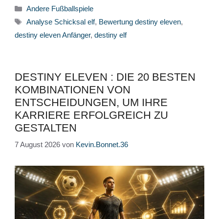
Kategorien
Andere Fußballspiele
Schlagwörter
Analyse Schicksal elf
,
Bewertung destiny eleven
,
destiny eleven Anfänger
,
destiny elf
DESTINY ELEVEN : DIE 20 BESTEN
KOMBINATIONEN VON
ENTSCHEIDUNGEN, UM IHRE
KARRIERE ERFOLGREICH ZU
GESTALTEN
7 August 2026
von
Kevin.Bonnet.36