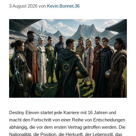
3 August 2026
von
Kevin.Bonnet.36
Destiny Eleven startet jede Karriere mit 16 Jahren und
macht den Fortschritt von einer Reihe von Entscheidungen
abhängig, die vor dem ersten Vertrag getroffen werden. Die
Nationalität, die Position, die Herkunft, der Lebensstil, das