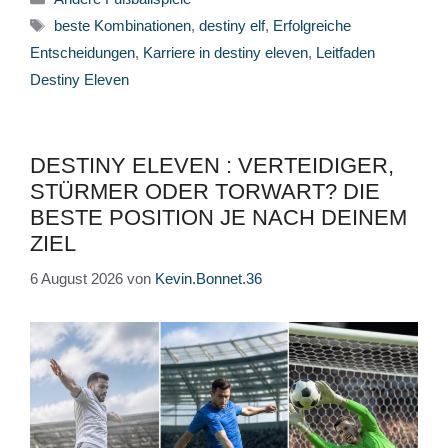
Schlagwörter
beste Kombinationen
,
destiny elf
,
Erfolgreiche
Entscheidungen
,
Karriere in destiny eleven
,
Leitfaden
Destiny Eleven
DESTINY ELEVEN : VERTEIDIGER,
STÜRMER ODER TORWART? DIE
BESTE POSITION JE NACH DEINEM
ZIEL
6 August 2026
von
Kevin.Bonnet.36