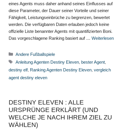
eines Agents muss daher anhand seines Einflusses auf
diese Parameter, der Dauer seiner Vorteile und seiner
Fähigkeit, Leistungseinbrüche zu begrenzen, bewertet
werden. Die verfügbaren Daten erlauben jedoch keine
offizielle Liste benannter Agents mit quantifizierten Boni.
Das vorgeschlagene Ranking basiert auf …
Weiterlesen
Kategorien
Andere Fußballspiele
Schlagwörter
Anleitung Agenten Destiny Eleven
,
bester Agent
,
destiny elf
,
Ranking Agenten Destiny Eleven
,
vergleich
agent destiny eleven
DESTINY ELEVEN : ALLE
URSPRÜNGE ERKLÄRT (UND
WELCHE JE NACH IHREM ZIEL ZU
WÄHLEN)