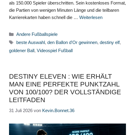
als 150.000 Spieler überschritten. Sein kostenloses Format,
die Partien von wenigen Minuten Länge und die teilbaren
Karrierekarten haben schnell die …
Weiterlesen
Kategorien
Andere Fußballspiele
Schlagwörter
beste Auswahl
,
den Ballon d'Or gewinnen
,
destiny elf
,
goldener Ball
,
Videospiel Fußball
DESTINY ELEVEN : WIE ERHÄLT
MAN EINE PERFEKTE PUNKTZAHL
VON 100/100? DER VOLLSTÄNDIGE
LEITFADEN
31 Juli 2026
von
Kevin.Bonnet.36