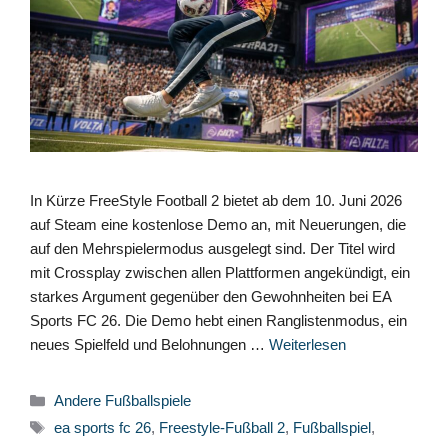
In Kürze FreeStyle Football 2 bietet ab dem 10. Juni 2026
auf Steam eine kostenlose Demo an, mit Neuerungen, die
auf den Mehrspielermodus ausgelegt sind. Der Titel wird
mit Crossplay zwischen allen Plattformen angekündigt, ein
starkes Argument gegenüber den Gewohnheiten bei EA
Sports FC 26. Die Demo hebt einen Ranglistenmodus, ein
neues Spielfeld und Belohnungen …
Weiterlesen
Kategorien
Andere Fußballspiele
Schlagwörter
ea sports fc 26
,
Freestyle-Fußball 2
,
Fußballspiel
,