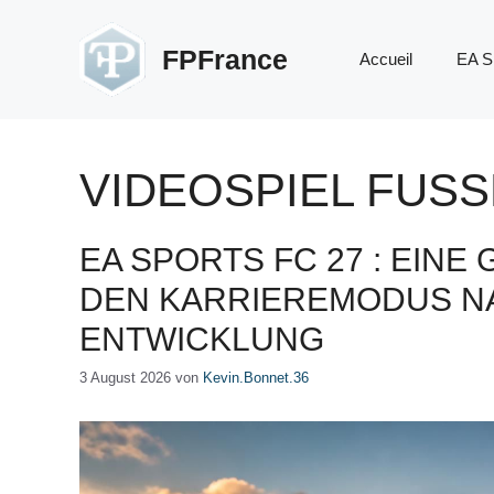
Zum
Inhalt
FPFrance
Accueil
EA S
springen
VIDEOSPIEL FUSS
EA SPORTS FC 27 : EINE
EN KARRIEREMODUS NA
NTWICKLUNG
3 August 2026
von
Kevin.Bonnet.36