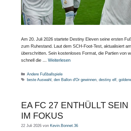
Am 20. Juli 2026 startete Destiny Eleven seine ersten Fuß
zum Ruhestand. Laut dem SCH-Foot-Test, aktualisiert am 2
überschritten. Sein kostenloses Format, die Partien von 
schnell die …
Weiterlesen
Kategorien
Andere Fußballspiele
Schlagwörter
beste Auswahl
,
den Ballon d'Or gewinnen
,
destiny elf
,
goldene
EA FC 27 ENTHÜLLT SEI
IM FOKUS
22 Juli 2026
von
Kevin.Bonnet.36