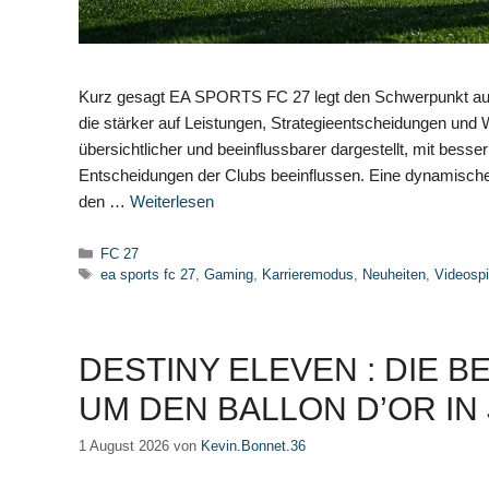
Kurz gesagt EA SPORTS FC 27 legt den Schwerpunkt auf 
die stärker auf Leistungen, Strategieentscheidungen und 
übersichtlicher und beeinflussbarer dargestellt, mit besse
Entscheidungen der Clubs beeinflussen. Eine dynamisch
den …
Weiterlesen
Kategorien
FC 27
Schlagwörter
ea sports fc 27
,
Gaming
,
Karrieremodus
,
Neuheiten
,
Videospi
DESTINY ELEVEN : DIE 
UM DEN BALLON D’OR IN
1 August 2026
von
Kevin.Bonnet.36