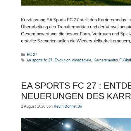
Kurzfassung EA Sports FC 27 stellt den Karrieremodus in
Überarbeitung des Transfermarktes und der Verwaltungsto
Gesamtbewertung, die besser Form, Vertrauen und Spielze
erstellte Szenarien sollen die Wiederspielbarkeit erneue
Kategorien
FC 27
Schlagwörter
ea sports fc 27
,
Evolution Videospiele
,
Karrieremodus Fußbal
EA SPORTS FC 27 : ENTD
NEUERUNGEN DES KAR
2 August 2026
von
Kevin.Bonnet.36