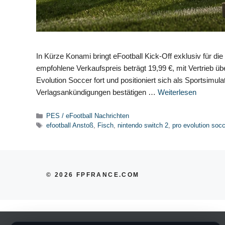
In Kürze Konami bringt eFootball Kick-Off exklusiv für d
empfohlene Verkaufspreis beträgt 19,99 €, mit Vertrieb ü
Evolution Soccer fort und positioniert sich als Sportsimulat
Verlagsankündigungen bestätigen …
Weiterlesen
Kategorien
PES / eFootball Nachrichten
Schlagwörter
efootball Anstoß
,
Fisch
,
nintendo switch 2
,
pro evolution socc
© 2026 FPFRANCE.COM