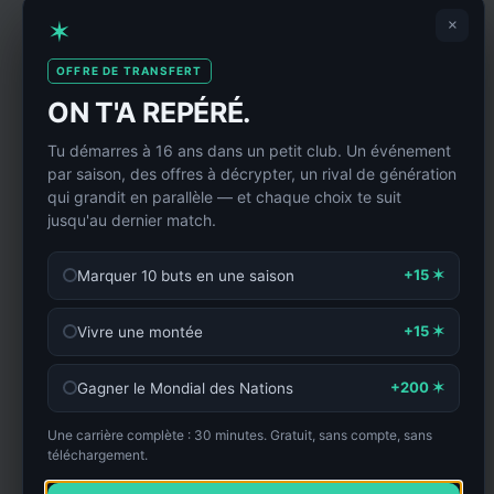
✶
×
OFFRE DE TRANSFERT
ON T'A REPÉRÉ.
Tu démarres à 16 ans dans un petit club. Un événement
par saison, des offres à décrypter, un rival de génération
qui grandit en parallèle — et chaque choix te suit
jusqu'au dernier match.
+15 ✶
Marquer 10 buts en une saison
+15 ✶
Vivre une montée
+200 ✶
Gagner le Mondial des Nations
Une carrière complète : 30 minutes. Gratuit, sans compte, sans
téléchargement.