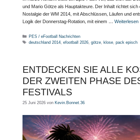
und Mario Götze als Hauptakteure. Der Inhalt richtet si
Nostalgie der WM 2014, mit Abschlüssen, Läufen und ents
Logik der Donnerstag-Rotation, mit einem …
Weiterlesen
Kategorien
PES / eFootball Nachrichten
Schlagwörter
deutschland 2014
,
efootball 2026
,
götze
,
klose
,
pack episch
ENTDECKEN SIE ALLE 
DER ZWEITEN PHASE DE
FESTIVALS
25 Juni 2026
von
Kevin.Bonnet.36