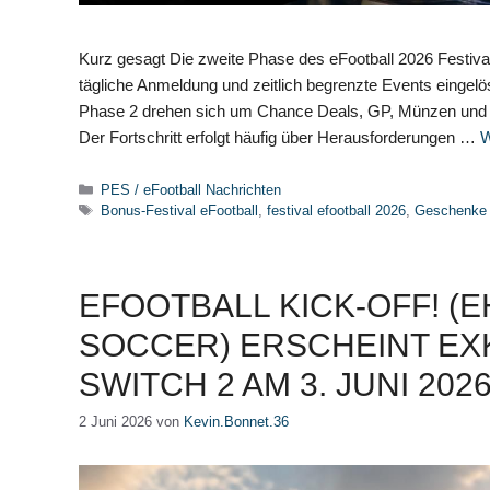
Kurz gesagt Die zweite Phase des eFootball 2026 Festival
tägliche Anmeldung und zeitlich begrenzte Events eingel
Phase 2 drehen sich um Chance Deals, GP, Münzen und Fes
Der Fortschritt erfolgt häufig über Herausforderungen …
W
Kategorien
PES / eFootball Nachrichten
Schlagwörter
Bonus-Festival eFootball
,
festival efootball 2026
,
Geschenke 
EFOOTBALL KICK-OFF! (
SOCCER) ERSCHEINT EX
SWITCH 2 AM 3. JUNI 202
2 Juni 2026
von
Kevin.Bonnet.36