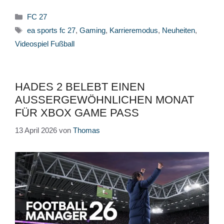
Kategorien
FC 27
Schlagwörter
ea sports fc 27
,
Gaming
,
Karrieremodus
,
Neuheiten
,
Videospiel Fußball
HADES 2 BELEBT EINEN
AUSSERGEWÖHNLICHEN MONAT F
ÜR XBOX GAME PASS
13 April 2026
von
Thomas