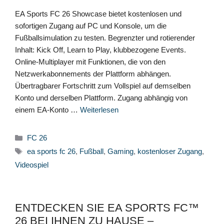
EA Sports FC 26 Showcase bietet kostenlosen und
sofortigen Zugang auf PC und Konsole, um die
Fußballsimulation zu testen. Begrenzter und rotierender
Inhalt: Kick Off, Learn to Play, klubbezogene Events.
Online-Multiplayer mit Funktionen, die von den
Netzwerkabonnements der Plattform abhängen.
Übertragbarer Fortschritt zum Vollspiel auf demselben
Konto und derselben Plattform. Zugang abhängig von
einem EA-Konto …
Weiterlesen
Kategorien
FC 26
Schlagwörter
ea sports fc 26
,
Fußball
,
Gaming
,
kostenloser Zugang
,
Videospiel
ENTDECKEN SIE EA SPORTS FC™
26 BEI IHNEN ZU HAUSE –