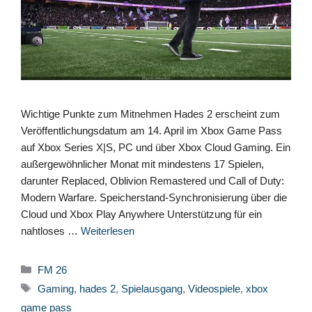
Wichtige Punkte zum Mitnehmen Hades 2 erscheint zum
Veröffentlichungsdatum am 14. April im Xbox Game Pass
auf Xbox Series X|S, PC und über Xbox Cloud Gaming. Ein
außergewöhnlicher Monat mit mindestens 17 Spielen,
darunter Replaced, Oblivion Remastered und Call of Duty:
Modern Warfare. Speicherstand-Synchronisierung über die
Cloud und Xbox Play Anywhere Unterstützung für ein
nahtloses …
Weiterlesen
Kategorien
FM 26
Schlagwörter
Gaming
,
hades 2
,
Spielausgang
,
Videospiele
,
xbox
game pass