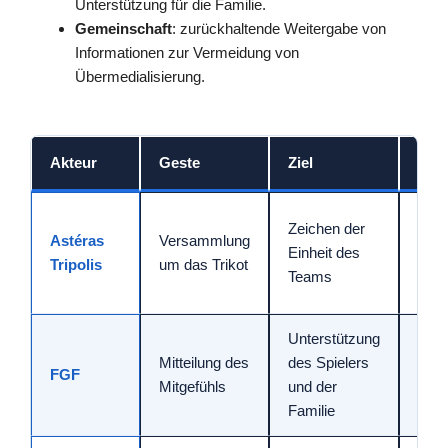
Unterstützung für die Familie.
Gemeinschaft
: zurückhaltende Weitergabe von
Informationen zur Vermeidung von
Übermedialisierung.
Akteur
Geste
Ziel
Rei
Star
Zeichen der
Astéras
Versammlung
Bild,
Einheit des
Tripolis
um das Trikot
über
Teams
in E
Unterstützung
Nati
Mitteilung des
des Spielers
FGF
Echo
Mitgefühls
und der
Gui
Familie