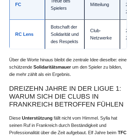
Treue des
FC
Mitteilung
2012
Spielers
2023
Botschaft der
Club-
21 Sp
RC Lens
Solidarität und
Netzwerke
2020
des Respekts
Über die Worte hinaus bleibt die zentrale Idee dieselbe: eine
schützende
Solidaritätsmauer
um den Spieler zu bilden,
die mehr zählt als ein Ergebnis.
DREIZEHN JAHRE IN DER LIGUE 1:
WARUM SICH DIE CLUBS IN
FRANKREICH BETROFFEN FÜHLEN
Diese
Unterstützung
fällt nicht vom Himmel. Sylla hat
seinen Ruf in Frankreich durch Beständigkeit und
Professionalität über die Zeit aufgebaut. Elf Jahre beim
TFC