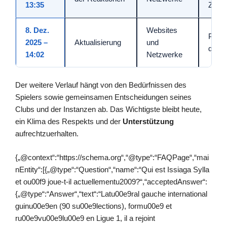
13:35
Zusa
8. Dez.
Websites
Präzi
2025 –
Aktualisierung
und
den H
14:02
Netzwerke
Der weitere Verlauf hängt von den Bedürfnissen des
Spielers sowie gemeinsamen Entscheidungen seines
Clubs und der Instanzen ab. Das Wichtigste bleibt heute,
ein Klima des Respekts und der
Unterstützung
aufrechtzuerhalten.
{„@context“:“https://schema.org“,“@type“:“FAQPage“,“mai
nEntity“:[{„@type“:“Question“,“name“:“Qui est Issiaga Sylla
et ou00f9 joue-t-il actuellementu2009?“,“acceptedAnswer“:
{„@type“:“Answer“,“text“:“Latu00e9ral gauche international
guinu00e9en (90 su00e9lections), formu00e9 et
ru00e9vu00e9lu00e9 en Ligue 1, il a rejoint