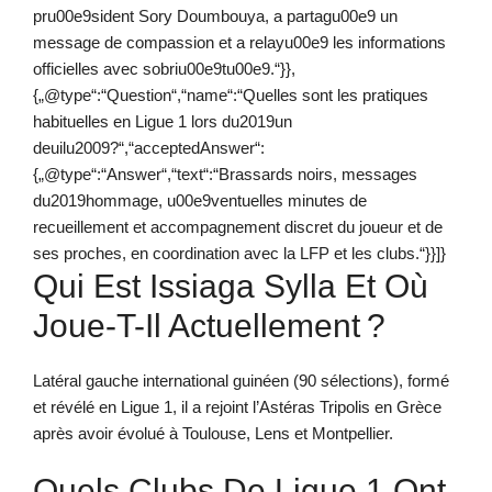
pru00e9sident Sory Doumbouya, a partagu00e9 un
message de compassion et a relayu00e9 les informations
officielles avec sobriu00e9tu00e9.“}},
{„@type“:“Question“,“name“:“Quelles sont les pratiques
habituelles en Ligue 1 lors du2019un
deuilu2009?“,“acceptedAnswer“:
{„@type“:“Answer“,“text“:“Brassards noirs, messages
du2019hommage, u00e9ventuelles minutes de
recueillement et accompagnement discret du joueur et de
ses proches, en coordination avec la LFP et les clubs.“}}]}
Qui Est Issiaga Sylla Et Où
Joue-T-Il Actuellement ?
Latéral gauche international guinéen (90 sélections), formé
et révélé en Ligue 1, il a rejoint l’Astéras Tripolis en Grèce
après avoir évolué à Toulouse, Lens et Montpellier.
Quels Clubs De Ligue 1 Ont