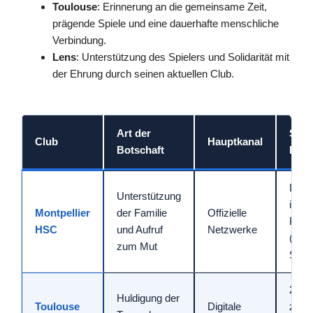
Toulouse
: Erinnerung an die gemeinsame Zeit,
prägende Spiele und eine dauerhafte menschliche
Verbindung.
Lens
: Unterstützung des Spielers und Solidarität mit
der Ehrung durch seinen aktuellen Club.
Art der
Spor
Club
Hauptkanal
Botschaft
Bez
Letzt
Unterstützung
in
Montpellier
der Familie
Offizielle
Fran
HSC
und Aufruf
Netzwerke
(ver
zum Mut
Sais
211 S
Huldigung der
Toulouse
Digitale
zwis