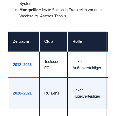
System.
Montpellier
: letzte Saison in Frankreich vor dem
Wechsel zu Astéras Tripolis.
We
Zeitraum
Club
Rolle
Fa
Sta
Toulouse
Linker
2012–2023
Fü
FC
Außenverteidiger
21
21 
Linker
Sp
2020–2021
RC Lens
Flügelverteidiger
ei
Sy
Let