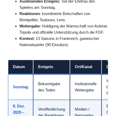
Auslösendes Ereignis
: Tod der Ehefrau des
Spielers am Sonntag.
Reaktionen
: koordinierte Botschaften von
Montpellier, Toulouse, Lens.
Weitergabe
: Huldigung der Mannschaft von Astéras
Tripolis und offizielle Unterstützung durch die FGF.
Kontext
: 13 Saisons in Frankreich, guineischer
Nationalspieler (90 Einsätze).
Datum
Ereignis
Ort/Kanal
Detai
Infor
Bekanntgabe
Institutionelle
Sonntag
bestä
des Todes
Weitergabe
FGF
8. Dez.
Botch
Veröffentlichung
Medien /
2025 –
Clubs
der Reaktionen
Netzwerke