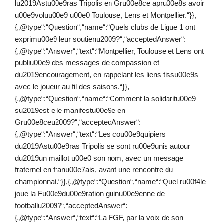
lu2019Astu00e9ras Tripolis en Gru00e8ce apru00e8s avoir
u00e9voluu00e9 u00e0 Toulouse, Lens et Montpellier.“}},
{„@type“:“Question“,“name“:“Quels clubs de Ligue 1 ont
exprimu00e9 leur soutienu2009?“,“acceptedAnswer“:
{„@type“:“Answer“,“text“:“Montpellier, Toulouse et Lens ont
publiu00e9 des messages de compassion et
du2019encouragement, en rappelant les liens tissu00e9s
avec le joueur au fil des saisons.“}},
{„@type“:“Question“,“name“:“Comment la solidaritu00e9
su2019est-elle manifestu00e9e en
Gru00e8ceu2009?“,“acceptedAnswer“:
{„@type“:“Answer“,“text“:“Les cou00e9quipiers
du2019Astu00e9ras Tripolis se sont ru00e9unis autour
du2019un maillot u00e0 son nom, avec un message
fraternel en franu00e7ais, avant une rencontre du
championnat.“}},{„@type“:“Question“,“name“:“Quel ru00f4le
joue la Fu00e9du00e9ration guinu00e9enne de
footballu2009?“,“acceptedAnswer“:
{„@type“:“Answer“,“text“:“La FGF, par la voix de son