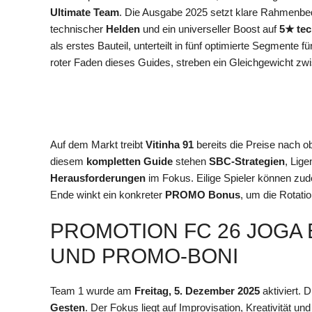
Ultimate Team
. Die Ausgabe 2025 setzt klare Rahmenb
technischer
Helden
und ein universeller Boost auf
5★ tec
als erstes Bauteil, unterteilt in fünf optimierte Segment
roter Faden dieses Guides, streben ein Gleichgewicht zw
Auf dem Markt treibt
Vitinha 91
bereits die Preise nach 
diesem
kompletten Guide
stehen
SBC-Strategien
, Lig
Herausforderungen
im Fokus. Eilige Spieler können z
Ende winkt ein konkreter
PROMO Bonus
, um die Rotat
PROMOTION FC 26 JOGA B
UND PROMO-BONI
Team 1 wurde am
Freitag, 5. Dezember 2025
aktiviert. D
Gesten
. Der Fokus liegt auf Improvisation, Kreativität un