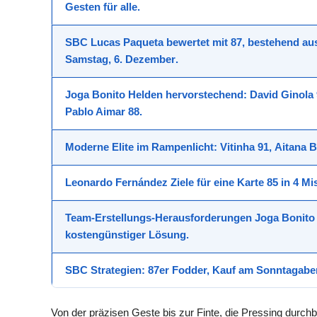
Gesten
für alle.
SBC Lucas Paqueta
bewertet mit
87
, bestehend a
Samstag, 6. Dezember
.
Joga Bonito Helden
hervorstechend:
David Ginola
Pablo Aimar 88
.
Moderne Elite
im Rampenlicht:
Vitinha 91
,
Aitana 
Leonardo Fernández Ziele
für eine Karte
85
in
4 Mi
Team-Erstellungs-Herausforderungen
Joga Bonito 
kostengünstiger Lösung.
SBC Strategien
: 87er Fodder, Kauf am
Sonntagabe
Von der präzisen Geste bis zur Finte, die Pressing durchbr