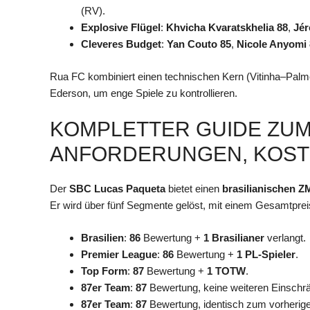
(RV).
Explosive Flügel
:
Khvicha Kvaratskhelia 88
,
Jér
Cleveres Budget
:
Yan Couto 85
,
Nicole Anyomi 
Rua FC kombiniert einen technischen Kern (Vitinha–Palm
Ederson, um enge Spiele zu kontrollieren.
KOMPLETTER GUIDE ZUM
ANFORDERUNGEN, KOST
Der
SBC Lucas Paqueta
bietet einen
brasilianischen Z
Er wird über fünf Segmente gelöst, mit einem Gesamtpre
Brasilien
:
86
Bewertung +
1 Brasilianer
verlangt.
Premier League
:
86
Bewertung +
1 PL-Spieler
.
Top Form
:
87
Bewertung +
1 TOTW
.
87er Team
:
87
Bewertung, keine weiteren Einschr
87er Team
:
87
Bewertung, identisch zum vorherig