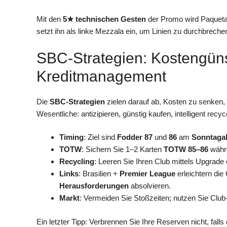
Mit den
5★ technischen Gesten
der Promo wird Paqueta 
setzt ihn als linke Mezzala ein, um Linien zu durchbreche
SBC-Strategien: Kostengün
Kreditmanagement
Die
SBC-Strategien
zielen darauf ab, Kosten zu senken,
Wesentliche: antizipieren, günstig kaufen, intelligent recyc
Timing
: Ziel sind
Fodder 87
und
86
am
Sonntaga
TOTW
: Sichern Sie 1–2 Karten
TOTW 85–86
währe
Recycling
: Leeren Sie Ihren Club mittels Upgrade
Links
: Brasilien +
Premier League
erleichtern die 
Herausforderungen
absolvieren.
Markt
: Vermeiden Sie Stoßzeiten; nutzen Sie Club-/
Ein letzter Tipp: Verbrennen Sie Ihre Reserven nicht, fal