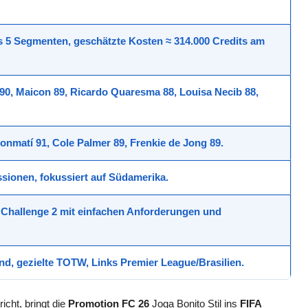
us
5 Segmenten
, geschätzte Kosten
≈ 314.000 Credits
am
 90
,
Maicon 89
,
Ricardo Quaresma 88
,
Louisa Necib 88
,
Bonmatí 91
,
Cole Palmer 89
,
Frenkie de Jong 89
.
ssionen
, fokussiert auf Südamerika.
Challenge 2 mit einfachen Anforderungen und
nd
, gezielte TOTW, Links
Premier League
/
Brasilien
.
icht, bringt die
Promotion FC 26
Joga Bonito Stil ins
FIFA