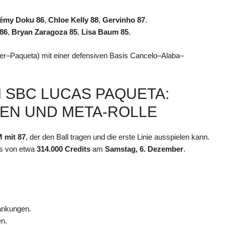
émy Doku 86
,
Chloe Kelly 88
,
Gervinho 87
.
86
,
Bryan Zaragoza 85
,
Lisa Baum 85
.
er–Paqueta) mit einer defensiven Basis Cancelo–Alaba–
 SBC LUCAS PAQUETA:
EN UND META-ROLLE
M mit 87
, der den Ball tragen und die erste Linie ausspielen kann.
is von etwa
314.000 Credits
am
Samstag, 6. Dezember
.
änkungen.
en.