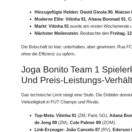
Hinzugefügte Helden
:
David Ginola 90
,
Maicon 
Moderne Elite
:
Vitinha 91
,
Aitana Bonmatí 91
,
C
Markt
:
Vitinha 91
wurde am ersten Wochenende
Nächster Meilenstein
: Beobachte den
Freitag, 1
Die Botschaft ist klar: unterhalten, aber gewinnen. Rua FC
ohne die Effizienz zu opfern.
Joga Bonito Team 1 Spieler
Und Preis-Leistungs-Verhält
Das technische Limit steigt eine Stufe. Die Dribbler domin
Vielseitigkeit in FUT Champs und Rivals.
Top-Meta
:
Vitinha 91
(ZM, Paris SG),
Aitana Bon
de Jong 89
(ZM),
Cole Palmer 89
(ZOM).
Link-Erzeuger
:
João Cancelo 87
(RV),
Ederson 