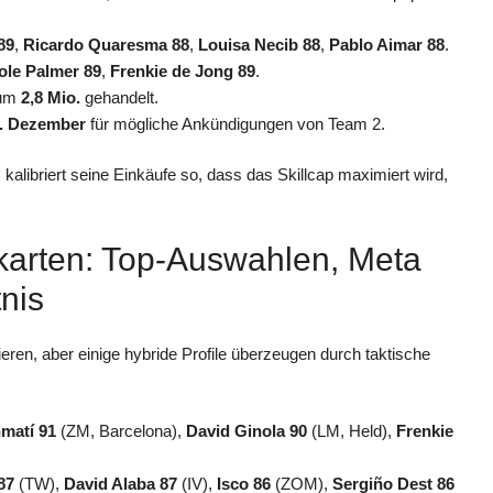
89
,
Ricardo Quaresma 88
,
Louisa Necib 88
,
Pablo Aimar 88
.
ole Palmer 89
,
Frenkie de Jong 89
.
 um
2,8 Mio.
gehandelt.
2. Dezember
für mögliche Ankündigungen von Team 2.
 kalibriert seine Einkäufe so, dass das Skillcap maximiert wird,
karten: Top-Auswahlen, Meta
nis
ieren, aber einige hybride Profile überzeugen durch taktische
matí 91
(ZM, Barcelona),
David Ginola 90
(LM, Held),
Frenkie
87
(TW),
David Alaba 87
(IV),
Isco 86
(ZOM),
Sergiño Dest 86