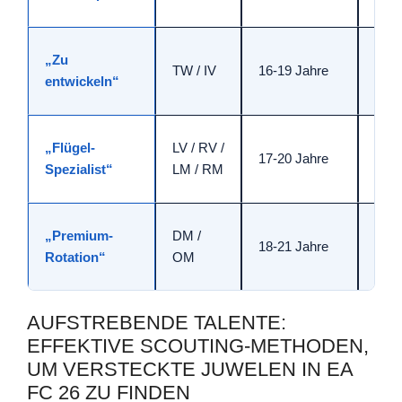
„Zu
TW / IV
16-19 Jahre
65-7
entwickeln“
„Flügel-
LV / RV /
17-20 Jahre
68-7
Spezialist“
LM / RM
„Premium-
DM /
18-21 Jahre
70-7
Rotation“
OM
AUFSTREBENDE TALENTE:
EFFEKTIVE SCOUTING-METHODEN,
UM VERSTECKTE JUWELEN IN EA
FC 26 ZU FINDEN