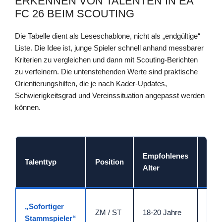
ERKENNEN VON TALENTEN IN EA
FC 26 BEIM SCOUTING
Die Tabelle dient als Leseschablone, nicht als „endgültige“
Liste. Die Idee ist, junge Spieler schnell anhand messbarer
Kriterien zu vergleichen und dann mit Scouting-Berichten
zu verfeinern. Die untenstehenden Werte sind praktische
Orientierungshilfen, die je nach Kader-Updates,
Schwierigkeitsgrad und Vereinssituation angepasst werden
können.
Empfohlenes
Ang
Talenttyp
Position
Alter
Sta
„Sofortiger
ZM / ST
18-20 Jahre
72-7
Stammspieler“