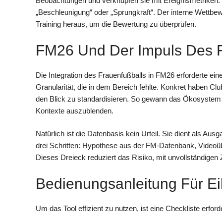
Beobachtungen und verknüpfen sie mit Ereignismetriken. S
„Beschleunigung“ oder „Sprungkraft“. Der interne Wettbe
Training heraus, um die Bewertung zu überprüfen.
FM26 Und Der Impuls Des F
Die Integration des Frauenfußballs in FM26 erforderte ein
Granularität, die in dem Bereich fehlte. Konkret haben Club
den Blick zu standardisieren. So gewann das Ökosystem 
Kontexte auszublenden.
Natürlich ist die Datenbasis kein Urteil. Sie dient als Ausg
drei Schritten: Hypothese aus der FM-Datenbank, Videoü
Dieses Dreieck reduziert das Risiko, mit unvollständigen 
Bedienungsanleitung Für Ei
Um das Tool effizient zu nutzen, ist eine Checkliste erforde