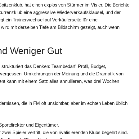
Spitzenklub, hat einen explosiven Stürmer im Visier. Die Berichte
nkurrenzklub eine aggressive Wiederverkaufsklausel, und der
t ein Trainerwechsel auf Verkäuferseite für eine
n wird mit derselben Tiefe am Bildschirm gezeigt, auch wenn
nd Weniger Gut
s strukturiert das Denken: Teambedarf, Profil, Budget,
zu vergessen. Umkehrungen der Meinung und die Dramatik von
ent kann mit einem Satz alles annullieren, was drei Wochen
ernissen, die in FM oft unsichtbar, aber im echten Leben üblich
portdirektor und Eigentümer.
zwei Spieler vertritt, die von rivalisierenden Klubs begehrt sind.