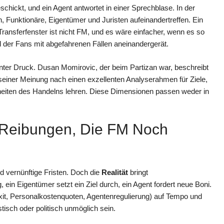
schickt, und ein Agent antwortet in einer Sprechblase. In der
, Funktionäre, Eigentümer und Juristen aufeinandertreffen. Ein
ansferfenster ist nicht FM, und es wäre einfacher, wenn es so
ld der Fans mit abgefahrenen Fällen aneinandergerät.
unter Druck. Dusan Momirovic, der beim Partizan war, beschreibt
 seiner Meinung nach einen exzellenten Analyserahmen für Ziele,
nheiten des Handelns lehren. Diese Dimensionen passen weder in
e Reibungen, Die FM Noch
nd vernünftige Fristen. Doch die
Realität
bringt
ein Eigentümer setzt ein Ziel durch, ein Agent fordert neue Boni.
xit, Personalkostenquoten, Agentenregulierung) auf Tempo und
stisch oder politisch unmöglich sein.