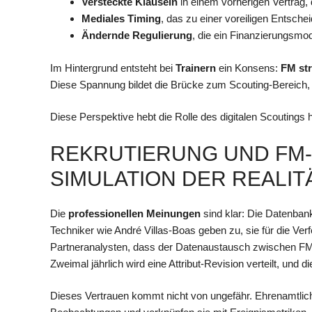
Versteckte Klauseln
in einem vorherigen Vertrag, 
Mediales Timing
, das zu einer voreiligen Entsche
Ändernde Regulierung
, die ein Finanzierungsmod
Im Hintergrund entsteht bei
Trainern
ein Konsens:
FM str
Diese Spannung bildet die Brücke zum Scouting-Bereich, w
Diese Perspektive hebt die Rolle des digitalen Scoutings
REKRUTIERUNG UND FM-
SIMULATION DER REALITÄ
Die
professionellen Meinungen
sind klar: Die Datenba
Techniker wie André Villas-Boas geben zu, sie für die Ver
Partneranalysten, dass der Datenaustausch zwischen FM 
Zweimal jährlich wird eine Attribut-Revision verteilt, und d
Dieses Vertrauen kommt nicht von ungefähr. Ehrenamtli