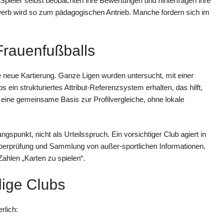
pieler selbst beobachten ihre Bewertungen und hinterfragen ihre
werb wird so zum pädagogischen Antrieb. Manche fordern sich im
rauenfußballs
e neue Kartierung. Ganze Ligen wurden untersucht, mit einer
s ein strukturiertes Attribut-Referenzsystem erhalten, das hilft,
eine gemeinsame Basis zur Profilvergleiche, ohne lokale
angspunkt, nicht als Urteilsspruch. Ein vorsichtiger Club agiert in
berprüfung und Sammlung von außer-sportlichen Informationen.
Zahlen „Karten zu spielen“.
lige Clubs
rlich: