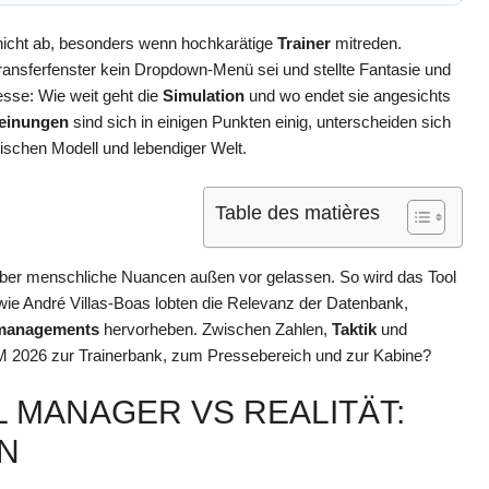
nicht ab, besonders wenn hochkarätige
Trainer
mitreden.
ransferfenster kein Dropdown-Menü sei und stellte Fantasie und
resse: Wie weit geht die
Simulation
und wo endet sie angesichts
Meinungen
sind sich in einigen Punkten einig, unterscheiden sich
ischen Modell und lebendiger Welt.
Table des matières
aber menschliche Nuancen außen vor gelassen. So wird das Tool
e André Villas-Boas lobten die Relevanz der Datenbank,
managements
hervorheben. Zwischen Zahlen,
Taktik
und
M 2026 zur Trainerbank, zum Pressebereich und zur Kabine?
 MANAGER VS REALITÄT:
N