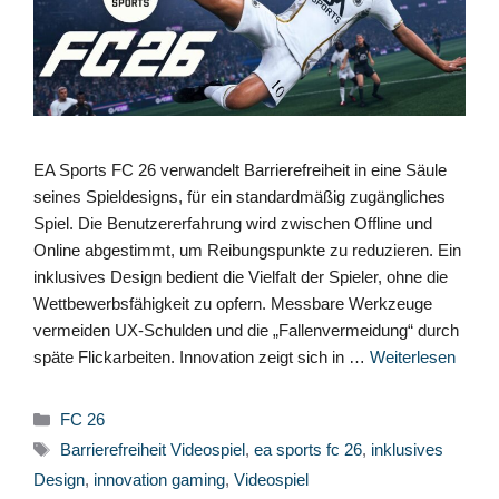
EA Sports FC 26 verwandelt Barrierefreiheit in eine Säule
seines Spieldesigns, für ein standardmäßig zugängliches
Spiel. Die Benutzererfahrung wird zwischen Offline und
Online abgestimmt, um Reibungspunkte zu reduzieren. Ein
inklusives Design bedient die Vielfalt der Spieler, ohne die
Wettbewerbsfähigkeit zu opfern. Messbare Werkzeuge
vermeiden UX-Schulden und die „Fallenvermeidung“ durch
späte Flickarbeiten. Innovation zeigt sich in …
Weiterlesen
Kategorien
FC 26
Schlagwörter
Barrierefreiheit Videospiel
,
ea sports fc 26
,
inklusives
Design
,
innovation gaming
,
Videospiel