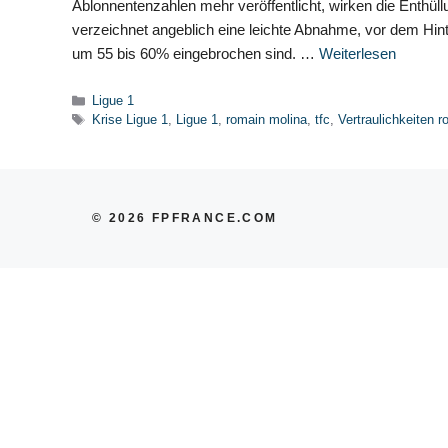
Ablonnentenzahlen mehr veröffentlicht, wirken die Enthül
verzeichnet angeblich eine leichte Abnahme, vor dem Hin
um 55 bis 60% eingebrochen sind. …
Weiterlesen
Kategorien
Ligue 1
Schlagwörter
Krise Ligue 1
,
Ligue 1
,
romain molina
,
tfc
,
Vertraulichkeiten 
© 2026 FPFRANCE.COM