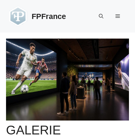
Aller
au
FPFrance
Menu
contenu
GALERIE