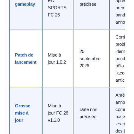
EA
après la
gameplay
précisée
SPORTS
première
FC 26
bande-
annonce
Corriger 
problème
25
identifiés
Patch de
Mise à
septembre
pendant l
lancement
jour 1.0.2
2026
bêta et
l’accès
anticipé
Améliorat
annoncé
Grosse
Mise à
Date non
comme
mise à
jour FC 26
précisée
basées s
jour
v1.1.0
les retou
des joue