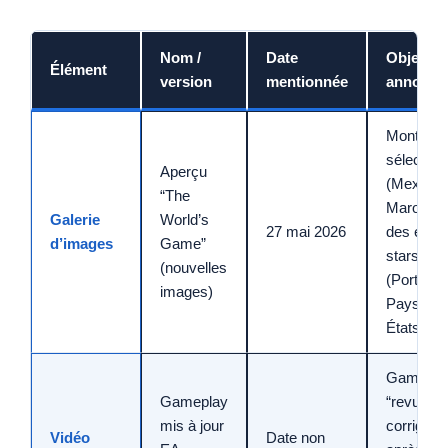
Nom /
Date
Objectif
Élément
version
mentionnée
annoncé
Montrer 
sélection
Aperçu
(Mexique
“The
Maroc) e
Galerie
World’s
27 mai 2026
des équi
d’images
Game”
stars
(nouvelles
(Portugal
images)
Pays-Bas
États-Uni
Gamepla
Gameplay
“revu et
mis à jour
corrigé”
Vidéo
Date non