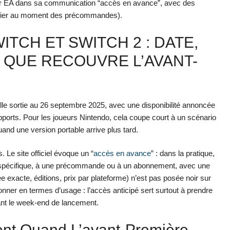
par EA dans sa communication “accès en avance”, avec des
érifier au moment des précommandes).
ITCH ET SWITCH 2 : DATE,
 QUE RECOUVRE L’AVANT-
uvelle sortie au 26 septembre 2025, avec une disponibilité annoncée
orts. Pour les joueurs Nintendo, cela coupe court à un scénario
uand une version portable arrive plus tard.
 Le site officiel évoque un “
accès en avance
” : dans la pratique,
n spécifique, à une précommande ou à un abonnement, avec une
ée exacte, éditions, prix par plateforme) n’est pas posée noir sur
nner en termes d’usage : l’accès anticipé sert surtout à prendre
ant le week-end de lancement.
nt Quand L’avant-Première