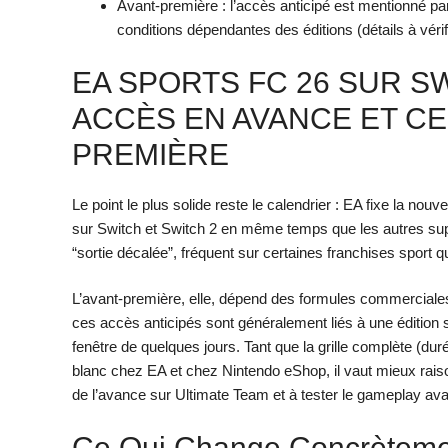
Avant-première : l’accès anticipé est mentionné 
conditions dépendantes des éditions (détails à v
EA SPORTS FC 26 SUR SW
ACCÈS EN AVANCE ET CE
PREMIÈRE
Le point le plus solide reste le calendrier : EA fixe la no
sur Switch et Switch 2 en même temps que les autres supp
“sortie décalée”, fréquent sur certaines franchises sport q
L’avant-première, elle, dépend des formules commerciales.
ces accès anticipés sont généralement liés à une éditio
fenêtre de quelques jours. Tant que la grille complète (dur
blanc chez EA et chez Nintendo eShop, il vaut mieux raiso
de l’avance sur Ultimate Team et à tester le gameplay av
Ce Qui Change Concrèteme