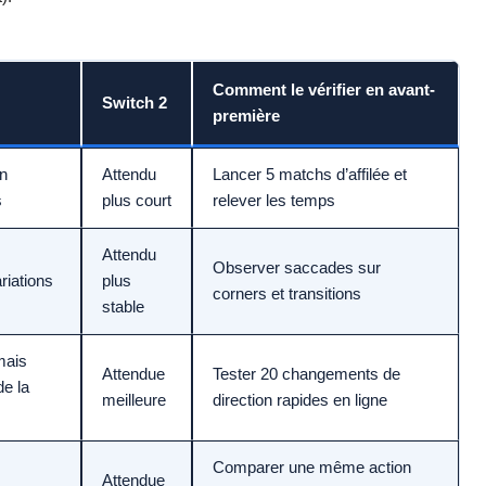
Comment le vérifier en avant-
Switch 2
première
on
Attendu
Lancer 5 matchs d’affilée et
s
plus court
relever les temps
Attendu
Observer saccades sur
riations
plus
corners et transitions
stable
mais
Attendue
Tester 20 changements de
e la
meilleure
direction rapides en ligne
Comparer une même action
Attendue