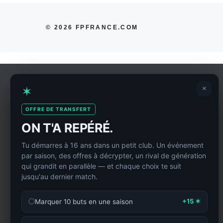
© 2026 FPFRANCE.COM
✶
×
OFFRE DE TRANSFERT
ON T'A REPÉRÉ.
Tu démarres à 16 ans dans un petit club. Un événement
par saison, des offres à décrypter, un rival de génération
qui grandit en parallèle — et chaque choix te suit
jusqu'au dernier match.
+15 ✶
Marquer 10 buts en une saison