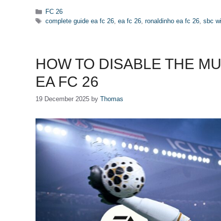
Categories
FC 26
Tags
complete guide ea fc 26
,
ea fc 26
,
ronaldinho ea fc 26
,
sbc wi
HOW TO DISABLE THE MU
EA FC 26
19 December 2025
by
Thomas