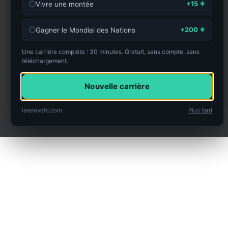
+15 ✶
Vivre une montée
+200 ✶
Gagner le Mondial des Nations
Une carrière complète : 30 minutes. Gratuit, sans compte, sans
téléchargement.
Nouvelle carrière
larelevefc.com
Plus tard