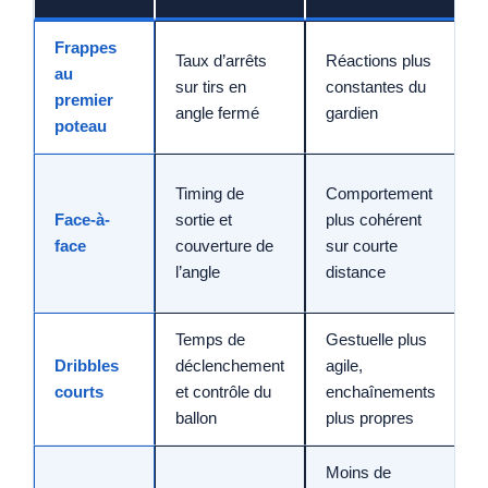
Frappes
Taux d’arrêts
Réactions plus
M
au
sur tirs en
constantes du
b
premier
angle fermé
gardien
c
poteau
D
Timing de
Comportement
l
Face-à-
sortie et
plus cohérent
d
face
couverture de
sur courte
p
l’angle
distance
t
Temps de
Gestuelle plus
C
Dribbles
déclenchement
agile,
d
courts
et contrôle du
enchaînements
p
ballon
plus propres
Moins de