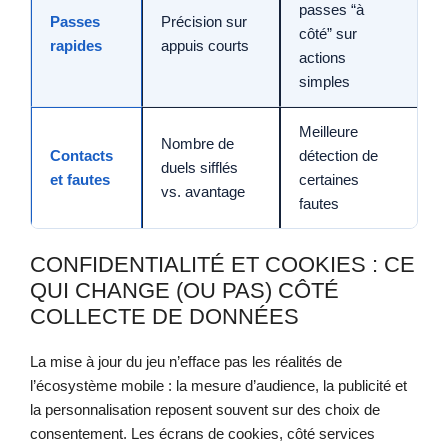
passes “à
Passes
Précision sur
C
côté” sur
rapides
appuis courts
p
actions
simples
Meilleure
Nombre de
M
Contacts
détection de
duels sifflés
r
et fautes
certaines
vs. avantage
i
fautes
CONFIDENTIALITÉ ET COOKIES : CE
QUI CHANGE (OU PAS) CÔTÉ
COLLECTE DE DONNÉES
La mise à jour du jeu n’efface pas les réalités de
l’écosystème mobile : la mesure d’audience, la publicité et
la personnalisation reposent souvent sur des choix de
consentement. Les écrans de cookies, côté services