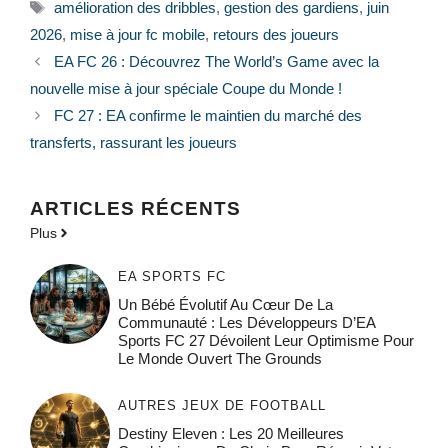
Étiquettes
amélioration des dribbles
,
gestion des gardiens
,
juin
2026
,
mise à jour fc mobile
,
retours des joueurs
EA FC 26 : Découvrez The World’s Game avec la
nouvelle mise à jour spéciale Coupe du Monde !
FC 27 : EA confirme le maintien du marché des
transferts, rassurant les joueurs
ARTICLES RÉCENTS
Plus
EA SPORTS FC
Un Bébé Évolutif Au Cœur De La
Communauté : Les Développeurs D’EA
Sports FC 27 Dévoilent Leur Optimisme Pour
Le Monde Ouvert The Grounds
AUTRES JEUX DE FOOTBALL
Destiny Eleven : Les 20 Meilleures