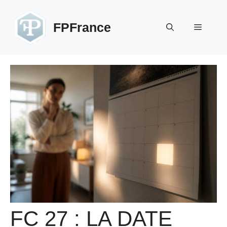
Aller
au
FPFrance
Menu
contenu
FC 27 : LA DATE