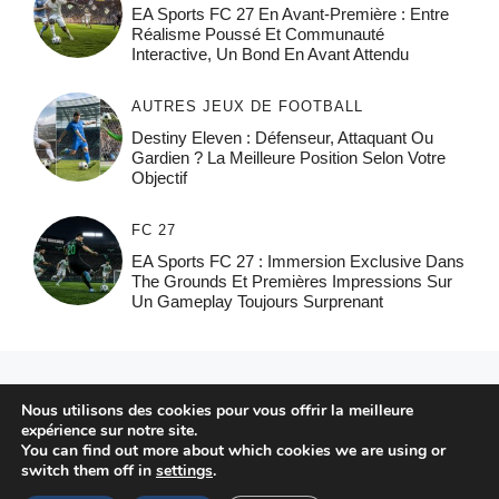
EA Sports FC 27 En Avant-Première : Entre
Réalisme Poussé Et Communauté
Interactive, Un Bond En Avant Attendu
AUTRES JEUX DE FOOTBALL
Destiny Eleven : Défenseur, Attaquant Ou
Gardien ? La Meilleure Position Selon Votre
Objectif
FC 27
EA Sports FC 27 : Immersion Exclusive Dans
The Grounds Et Premières Impressions Sur
Un Gameplay Toujours Surprenant
© 2026 FPFRANCE.COM
Nous utilisons des cookies pour vous offrir la meilleure
CONTACT
expérience sur notre site.
MENTIONS LÉGALES
You can find out more about which cookies we are using or
switch them off in
settings
.
POLITIQUE DE CONFIDENTIALITÉ