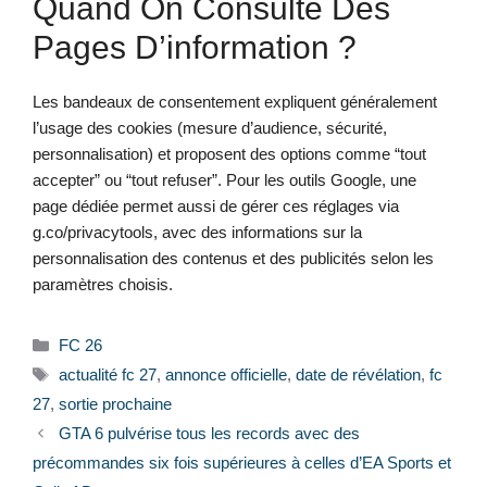
Quand On Consulte Des
Pages D’information ?
Les bandeaux de consentement expliquent généralement
l’usage des cookies (mesure d’audience, sécurité,
personnalisation) et proposent des options comme “tout
accepter” ou “tout refuser”. Pour les outils Google, une
page dédiée permet aussi de gérer ces réglages via
g.co/privacytools, avec des informations sur la
personnalisation des contenus et des publicités selon les
paramètres choisis.
Catégories
FC 26
Étiquettes
actualité fc 27
,
annonce officielle
,
date de révélation
,
fc
27
,
sortie prochaine
GTA 6 pulvérise tous les records avec des
précommandes six fois supérieures à celles d’EA Sports et