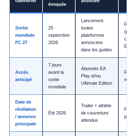
calendrier
associée
évoquée
Lancement
Prévi
Sortie
25
toutes
(pas 
mondiale
septembre
plateformes
comm
FC 27
2026
annoncées
EA cit
dans les guides
7 jours
Abonnés EA
Accès
avant la
Prévi
Play et/ou
anticipé
sortie
récur
Ultimate Edition
mondiale
Date de
Trailer + athlète
révélation
Fenêtr
Été 2026
de couverture
/ annonce
plus c
attendus
principale