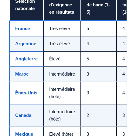
Sélection
d’exigence
de banc (1-
tactiq
nationale
en résultats
5)
(1-5)
France
Très élevé
5
4
Argentine
Très élevé
4
4
Angleterre
Élevé
5
4
Maroc
Intermédiaire
3
4
Intermédiaire
États-Unis
3
4
(hôte)
Intermédiaire
Canada
2
3
(hôte)
Mexique
Élevé (hôte)
3
3