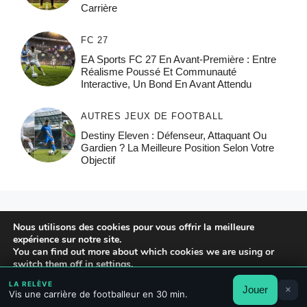
Carrière
FC 27
EA Sports FC 27 En Avant-Première : Entre
Réalisme Poussé Et Communauté
Interactive, Un Bond En Avant Attendu
AUTRES JEUX DE FOOTBALL
Destiny Eleven : Défenseur, Attaquant Ou
Gardien ? La Meilleure Position Selon Votre
Objectif
© 2026 FPFRANCE.COM
Nous utilisons des cookies pour vous offrir la meilleure
CONTACT
expérience sur notre site.
MENTIONS LÉGALES
You can find out more about which cookies we are using or
switch them off in
settings
.
POLITIQUE DE CONFIDENTIALITÉ
LA RELÈVE
Jouer
×
Accepter
Rejeter
Réglages
Vis une carrière de footballeur en 30 min.