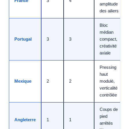
France
3
4
amplitude
des ailiers
Bloc
médian
Portugal
3
3
compact,
créativité
axiale
Pressing
haut
Mexique
2
2
modulé,
verticalité
contrôlée
Coups de
pied
Angleterre
1
1
arrêtés