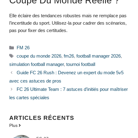
Coupe Du Monde Réelle ?
Elle éclaire des tendances robustes mais ne remplace pas
l’incertitude du sport. Utilisez-la pour cadrer des scénarios,
pas pour fixer des certitudes.
Catégories
FM 26
Étiquettes
coupe du monde 2026
,
fm26
,
football manager 2026
,
simulation football manager
,
tournoi football
Guide FC 26 Rush : Devenez un expert du mode 5v5
avec ces astuces de pros
FC 26 Ultimate Team : 7 astuces d’initiés pour maîtriser
les cartes spéciales
ARTICLES RÉCENTS
Plus