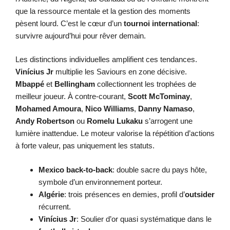
que la ressource mentale et la gestion des moments
pèsent lourd. C’est le cœur d’un
tournoi international
:
survivre aujourd’hui pour rêver demain.
Les distinctions individuelles amplifient ces tendances.
Vinícius Jr
multiplie les Saviours en zone décisive.
Mbappé
et
Bellingham
collectionnent les trophées de
meilleur joueur. À contre-courant,
Scott McTominay
,
Mohamed Amoura
,
Nico Williams
,
Danny Namaso
,
Andy Robertson
ou
Romelu Lukaku
s’arrogent une
lumière inattendue. Le moteur valorise la répétition d’actions
à forte valeur, pas uniquement les statuts.
Mexico back-to-back
: double sacre du pays hôte,
symbole d’un environnement porteur.
Algérie
: trois présences en demies, profil d’
outsider
récurrent.
Vinícius Jr
: Soulier d’or quasi systématique dans le