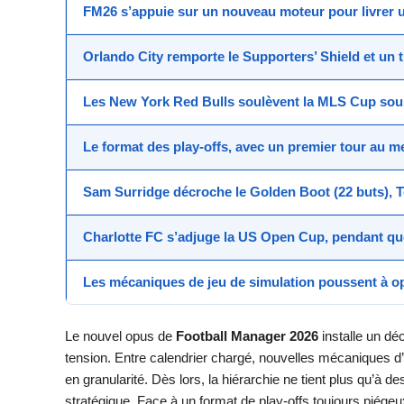
FM26
s’appuie sur un nouveau moteur pour livrer
Orlando City remporte le
Supporters’ Shield
et un t
Les
New York Red Bulls
soulèvent la
MLS Cup
sous
Le format des play-offs, avec un premier tour au m
Sam Surridge décroche le Golden Boot (22 buts), 
Charlotte FC s’adjuge la
US Open Cup
, pendant q
Les mécaniques de
jeu de simulation
poussent à opt
Le nouvel opus de
Football Manager 2026
installe un dé
tension. Entre calendrier chargé, nouvelles mécaniques d’i
en granularité. Dès lors, la hiérarchie ne tient plus qu’à 
stratégique. Face à un format de play-offs toujours piégeux