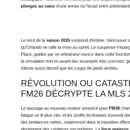
plongez au cœur
d’une année où l’écart entre prétendant
Le récit de la
saison 2026
surprend d’entrée. Vancouver s
qu’Orlando ne rafle la mise au sprint. Le suspense n’épar
Place, guidés par un entraîneur novice dans cette fonction
la simulation met en avant des invariants très concrets: g
interne aussi décisif que les coups de pieds arrêtés.
RÉVOLUTION OU CATAST
FM26 DÉCRYPTE LA MLS 
Le passage au nouveau moteur annoncé pour
FM26
chang
fatigue se lit plus vite, et les profils techniques trouvent 
des tendances nettes, notamment dans la transition offensiv
deviennent des créateurs secondaires. La
ligue majeure