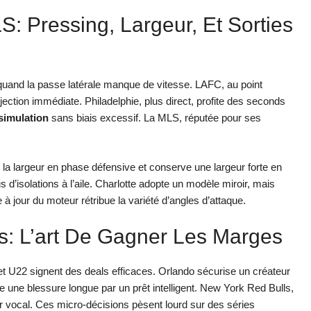
: Pressing, Largeur, Et Sorties
ur quand la passe latérale manque de vitesse. LAFC, au point
ction immédiate. Philadelphie, plus direct, profite des seconds
simulation
sans biais excessif. La MLS, réputée pour ses
la largeur en phase défensive et conserve une largeur forte en
 d’isolations à l’aile. Charlotte adopte un modèle miroir, mais
e à jour du moteur rétribue la variété d’angles d’attaque.
ts: L’art De Gagner Les Marges
P et U22 signent des deals efficaces. Orlando sécurise un créateur
 une blessure longue par un prêt intelligent. New York Red Bulls,
er vocal. Ces micro-décisions pèsent lourd sur des séries