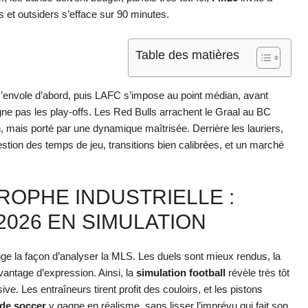
s et outsiders s’efface sur 90 minutes.
Table des matières
’envole d’abord, puis LAFC s’impose au point médian, avant
gne pas les play-offs. Les Red Bulls arrachent le Graal au BC
, mais porté par une dynamique maîtrisée. Derrière les lauriers,
estion des temps de jeu, transitions bien calibrées, et un marché
ROPHE INDUSTRIELLE :
2026 EN SIMULATION
e la façon d’analyser la MLS. Les duels sont mieux rendus, la
davantage d’expression. Ainsi, la
simulation football
révèle très tôt
e. Les entraîneurs tirent profit des couloirs, et les pistons
 de soccer
y gagne en réalisme, sans lisser l’imprévu qui fait son