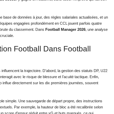
e base de données à jour, des règles salariales actualisées, et un
s équipes engagées profondément en CCL jouent parfois quatre
e brute du classement. Dans
Football Manager 2026
, une analyse
cruciale.
ion Football Dans Football
influencent la trajectoire. D’abord, la gestion des statuts DP, U22
nteragit avec le risque de blessure et l’acuité tactique. Enfin,
o influe directement sur les dix premières journées, souvent
ole simple. Une sauvegarde de départ propre, des instructions
xtuels. Par exemple, la hauteur de bloc a été recalibrée selon
un score d’erreur réduit entre xG et buts marqués, ce qui