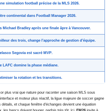
 une
simulation football
précise de la
MLS 2026
.
itre continental dans
Football Manager 2026
.
 Michael Bradley après une finale âpre à Vancouver.
eilleur des trois, change l’approche de
gestion d’équipe
.
Telasco Segovia est sacré
MVP
.
ue LAFC domine la phase médiane.
imiser la rotation et les transitions.
cor plus vrai que nature pour raconter une saison MLS sous
nterface et moteur plus réactif, la ligue majeure de soccer gagne
des détails, et chaque fenêtre d’échanges devient une équation
, les bancs doivent bouger, parfois très tôt. Ici,
FM26
invite à