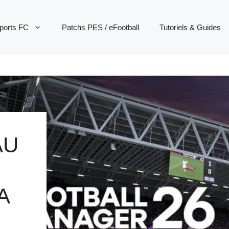
ports FC
Patchs PES / eFootball
Tutoriels & Guides
AU
A