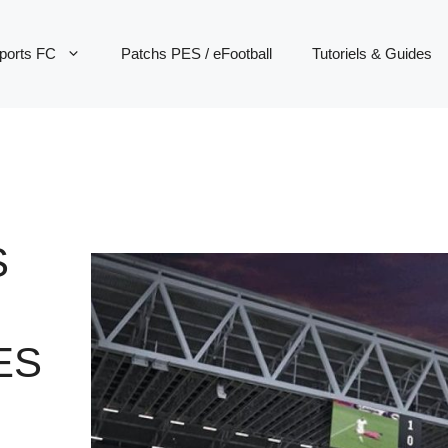
ports FC
Patchs PES / eFootball
Tutoriels & Guides
S
ES