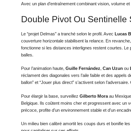
Avec un plan d’entraînement combinant vision, volume et fi
Double Pivot Ou Sentinelle
Le “projet Delmas” a tranché selon le profil. Avec
Lucas B
couverture horizontale stabilisent la relance. En revanch
fonctionne si les distances interlignes restent courtes. 
balles.
Pour l’animation haute,
Guille Fernández
,
Can Uzun
ou
réclament des diagonales vers l’aile faible et des appels d
ballon” et “Jouer plus direct” s’activent selon l’adversaire
Pour élargir la base, surveillez
Gilberto Mora
au Mexiqu
Belgique. Ils coûtent moins cher et progressent avec un 
précoce, profite d’un environnement stable et d’un encadre
Un milieu bien calibré amortit les coups durs et bonifie les
pour capitaliser sur ces efforts.