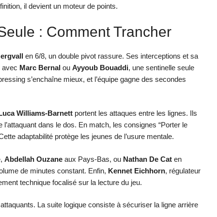
nition, il devient un moteur de points.
 Seule : Comment Trancher
ergvall
en 6/8, un double pivot rassure. Ses interceptions et sa
e, avec
Marc Bernal
ou
Ayyoub Bouaddi
, une sentinelle seule
Le pressing s’enchaîne mieux, et l’équipe gagne des secondes
Luca Williams-Barnett
portent les attaques entre les lignes. Ils
e l’attaquant dans le dos. En match, les consignes “Porter le
. Cette adaptabilité protège les jeunes de l’usure mentale.
e,
Abdellah Ouzane
aux Pays-Bas, ou
Nathan De Cat
en
volume de minutes constant. Enfin,
Kennet Eichhorn
, régulateur
ment technique focalisé sur la lecture du jeu.
 attaquants. La suite logique consiste à sécuriser la ligne arrière