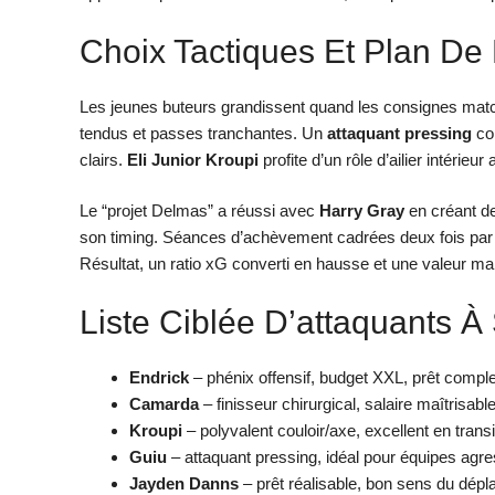
Choix Tactiques Et Plan De
Les jeunes buteurs grandissent quand les consignes matc
tendus et passes tranchantes. Un
attaquant pressing
c
clairs.
Eli Junior Kroupi
profite d’un rôle d’ailier intérie
Le “projet Delmas” a réussi avec
Harry Gray
en créant de
son timing. Séances d’achèvement cadrées deux fois par
Résultat, un ratio xG converti en hausse et une valeur m
Liste Ciblée D’attaquants À 
Endrick
– phénix offensif, budget XXL, prêt compl
Camarda
– finisseur chirurgical, salaire maîtrisabl
Kroupi
– polyvalent couloir/axe, excellent en transi
Guiu
– attaquant pressing, idéal pour équipes agre
Jayden Danns
– prêt réalisable, bon sens du dép