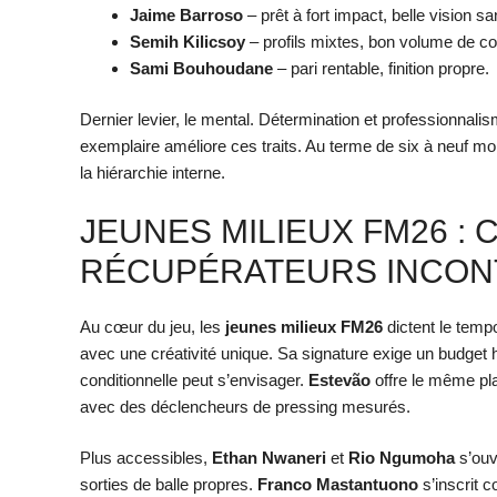
Jaime Barroso
– prêt à fort impact, belle vision sa
Semih Kilicsoy
– profils mixtes, bon volume de co
Sami Bouhoudane
– pari rentable, finition propre.
Dernier levier, le mental. Détermination et professionnali
exemplaire améliore ces traits. Au terme de six à neuf mois
la hiérarchie interne.
JEUNES MILIEUX FM26 :
RÉCUPÉRATEURS INCO
Au cœur du jeu, les
jeunes milieux FM26
dictent le tempo
avec une créativité unique. Sa signature exige un budget
conditionnelle peut s’envisager.
Estevão
offre le même plafo
avec des déclencheurs de pressing mesurés.
Plus accessibles,
Ethan Nwaneri
et
Rio Ngumoha
s’ouvr
sorties de balle propres.
Franco Mastantuono
s’inscrit 