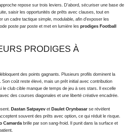
pproche repose sur trois leviers. D’abord, sécuriser une base de
te, saisir les opportunités de prêts avec clauses, tout en
rer un cadre tactique simple, modulable, afin d’exposer les
ode poste par poste et met en lumière les
prodiges Football
EURS PRODIGES À
ébloquent des points gagnants. Plusieurs profils dominent la
Son coût reste élevé, mais un prêt initial avec contribution
i le club cible manque de temps de jeu à ses stars. Il excelle
vec des courses diagonales et une liberté créative encadrée.
osent.
Dastan Satpayev
et
Daulet Orynbasar
se révèlent
eptent souvent des prêts avec option, ce qui réduit le risque.
o Camarda
brille par son sang-froid. Il punit dans la surface et
patient.