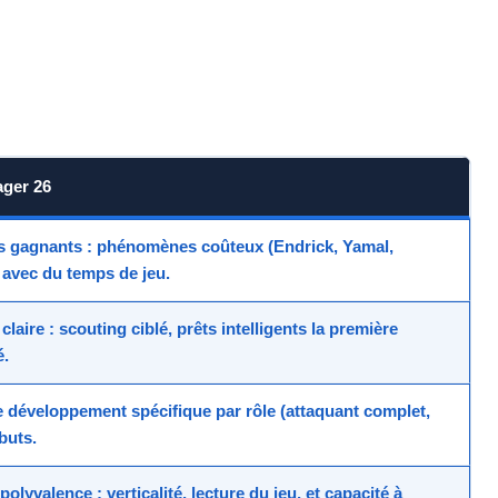
ager 26
ls gagnants
: phénomènes coûteux (Endrick, Yamal,
 avec du temps de jeu.
claire
: scouting ciblé, prêts intelligents la première
é.
 développement spécifique par rôle (attaquant complet,
buts.
a polyvalence
: verticalité, lecture du jeu, et capacité à