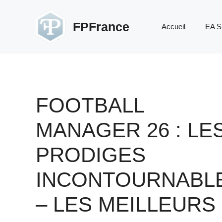
Aller
au
FPFrance
Accueil
EA S
contenu
FOOTBALL
MANAGER 26 : LE
PRODIGES
INCONTOURNABL
– LES MEILLEURS