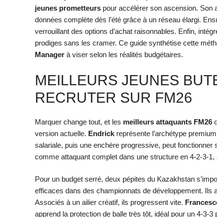
jeunes prometteurs
pour accélérer son ascension. Son a
données complète dès l’été grâce à un réseau élargi. Ensui
verrouillant des options d’achat raisonnables. Enfin, intég
prodiges sans les cramer. Ce guide synthétise cette méth
Manager
à viser selon les réalités budgétaires.
MEILLEURS JEUNES BUT
RECRUTER SUR FM26
Marquer change tout, et les
meilleurs attaquants FM26
d
version actuelle.
Endrick
représente l’archétype premium. 
salariale, puis une enchère progressive, peut fonctionner s
comme attaquant complet dans une structure en 4-2-3-1, a
Pour un budget serré, deux pépites du Kazakhstan s’imp
efficaces dans des championnats de développement. Ils acc
Associés à un ailier créatif, ils progressent vite.
Francesc
apprend la protection de balle très tôt, idéal pour un 4-3-3 