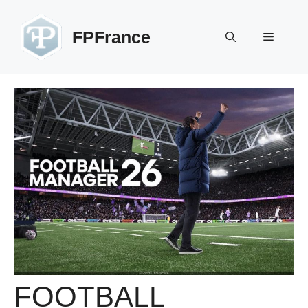
Aller
au
FPFrance
Menu
contenu
FOOTBALL