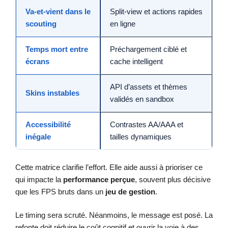
Va-et-vient dans le
Split-view et actions rapides
scouting
en ligne
Temps mort entre
Préchargement ciblé et
écrans
cache intelligent
API d’assets et thèmes
Skins instables
validés en sandbox
Accessibilité
Contrastes AA/AAA et
inégale
tailles dynamiques
Cette matrice clarifie l’effort. Elle aide aussi à prioriser ce
qui impacte la
performance perçue
, souvent plus décisive
que les FPS bruts dans un
jeu de gestion
.
Le timing sera scruté. Néanmoins, le message est posé. La
refonte doit réduire le coût cognitif et ouvrir la voie à des