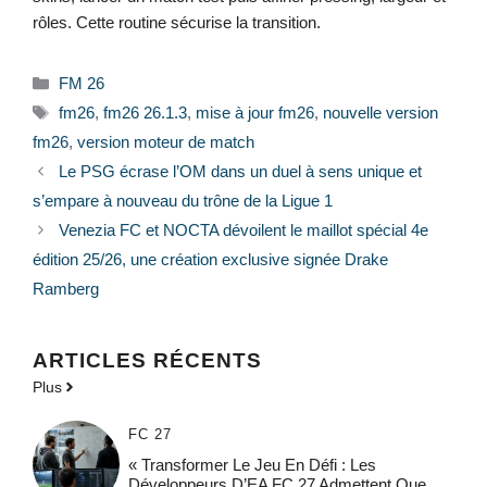
rôles. Cette routine sécurise la transition.
Catégories
FM 26
Étiquettes
fm26
,
fm26 26.1.3
,
mise à jour fm26
,
nouvelle version
fm26
,
version moteur de match
Le PSG écrase l’OM dans un duel à sens unique et
s’empare à nouveau du trône de la Ligue 1
Venezia FC et NOCTA dévoilent le maillot spécial 4e
édition 25/26, une création exclusive signée Drake
Ramberg
ARTICLES RÉCENTS
Plus
FC 27
« Transformer Le Jeu En Défi : Les
Développeurs D’EA FC 27 Admettent Que