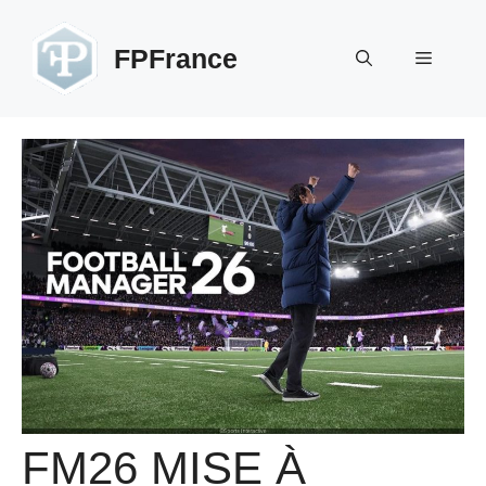
Aller
au
FPFrance
Menu
contenu
FM26 MISE À