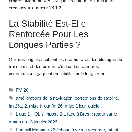
progressivement. Vérifiez que les auteurs ont mis leurs
créations à jour pour 26.1.2.
La Stabilité Est-Elle
Renforcée Pour Les
Longues Parties ?
Oui, des bug fixes ciblent les crashs rares, les blocages de
transitions et des erreurs d’index. Les carrières
volumineuses gagnent en fiabilité sur le long terme.
Catégories
FM 26
Étiquettes
améliorations de la navigation
,
corrections de stabilité
,
fm 26.1.2
,
mise à jour fm 26
,
mise à jour logiciel
Ligue 1 – OL s’impose 2-1 face à Brest : retour sur le
match du 18 janvier 2026
Football Manager 26 échoue à se sauvegarder, ratant