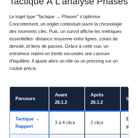
Tactique À L’analyse Phases
Le trajet type “Tactique → Phases” s’optimise.
Concrètement, un onglet contextuel ouvre la chronologie
des moments clés. Puis, un survol affiche les métriques
essentielles: distance moyenne entre lignes, zones de
densité, et liens de passes. Grâce à cette vue, un
entraîneur repère en trente secondes une cassure
d’équilibre. Il ajuste alors un rôle ou un pressing sur un
couloir précis.
Avant
Après
Parcours
Impa
26.1.2
26.1.2
Tactique →
Déci
3 à 4 clics
2 clics
Rapport
plus 