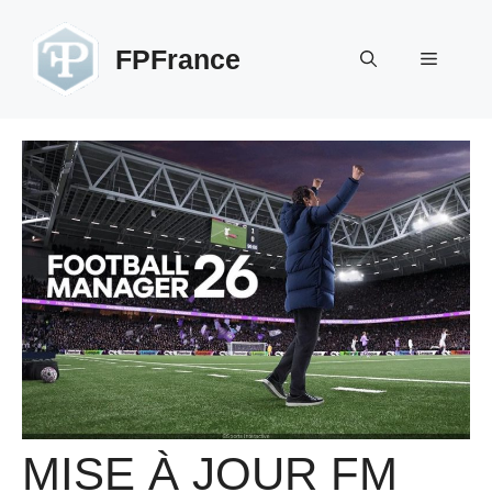
Aller
au
FPFrance
Menu
contenu
MISE À JOUR FM