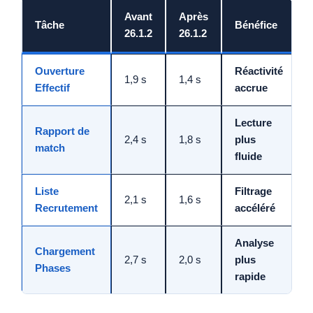
Avant
Après
Tâche
Bénéfice
26.1.2
26.1.2
Ouverture
Réactivité
1,9 s
1,4 s
Effectif
accrue
Lecture
Rapport de
2,4 s
1,8 s
plus
match
fluide
Liste
Filtrage
2,1 s
1,6 s
Recrutement
accéléré
Analyse
Chargement
2,7 s
2,0 s
plus
Phases
rapide