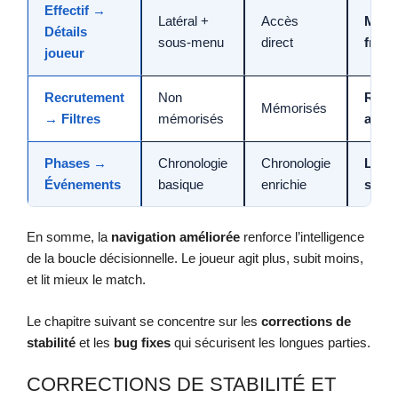
Effectif →
Latéral +
Accès
Moin
Détails
sous-menu
direct
fricti
joueur
Recrutement
Non
Rech
Mémorisés
→ Filtres
mémorisés
accél
Phases →
Chronologie
Chronologie
Lectu
Événements
basique
enrichie
strat
En somme, la
navigation améliorée
renforce l’intelligence
de la boucle décisionnelle. Le joueur agit plus, subit moins,
et lit mieux le match.
Le chapitre suivant se concentre sur les
corrections de
stabilité
et les
bug fixes
qui sécurisent les longues parties.
CORRECTIONS DE STABILITÉ ET