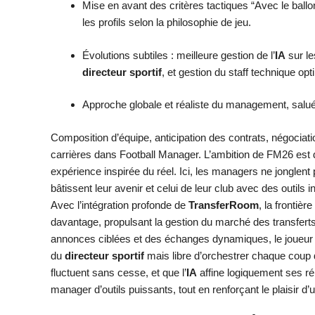
Mise en avant des critères tactiques “Avec le ballo
les profils selon la philosophie de jeu.
Évolutions subtiles : meilleure gestion de l’
IA
sur le
directeur sportif
, et gestion du staff technique opt
Approche globale et réaliste du management, salu
Composition d’équipe, anticipation des contrats, négociat
carrières dans Football Manager. L’ambition de FM26 est de 
expérience inspirée du réel. Ici, les managers ne jonglent
bâtissent leur avenir et celui de leur club avec des outils in
Avec l’intégration profonde de
TransferRoom
, la frontiè
davantage, propulsant la gestion du marché des transferts
annonces ciblées et des échanges dynamiques, le joueur i
du
directeur sportif
mais libre d’orchestrer chaque coup d
fluctuent sans cesse, et que l’
IA
affine logiquement ses ré
manager d’outils puissants, tout en renforçant le plaisir