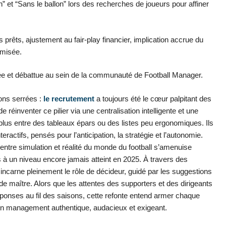
n” et “Sans le ballon” lors des recherches de joueurs pour affiner
s prêts, ajustement au fair-play financier, implication accrue du
imisée.
ée et débattue au sein de la communauté de Football Manager.
ions serrées :
le recrutement
a toujours été le cœur palpitant des
réinventer ce pilier via une centralisation intelligente et une
 plus entre des tableaux épars ou des listes peu ergonomiques. Ils
teractifs, pensés pour l’anticipation, la stratégie et l’autonomie.
re entre simulation et réalité du monde du football s’amenuise
 à un niveau encore jamais atteint en 2025. À travers des
ncarne pleinement le rôle de décideur, guidé par les suggestions
e maître. Alors que les attentes des supporters et des dirigeants
ponses au fil des saisons, cette refonte entend armer chaque
 d’un management authentique, audacieux et exigeant.