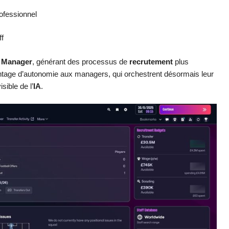
rofessionnel
ff
l Manager
, générant des processus de
recrutement
plus
antage d’autonomie aux managers, qui orchestrent désormais leur
sible de l’
IA
.