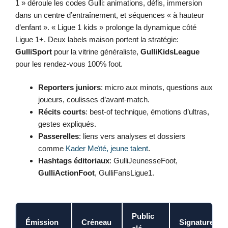
1 » déroule les codes Gulli: animations, défis, immersion
dans un centre d’entraînement, et séquences « à hauteur
d’enfant ». « Ligue 1 kids » prolonge la dynamique côté
Ligue 1+. Deux labels maison portent la stratégie:
GulliSport
pour la vitrine généraliste,
GulliKidsLeague
pour les rendez-vous 100% foot.
Reporters juniors
: micro aux minots, questions aux
joueurs, coulisses d’avant-match.
Récits courts
: best-of technique, émotions d’ultras,
gestes expliqués.
Passerelles
: liens vers analyses et dossiers
comme
Kader Meïté, jeune talent
.
Hashtags éditoriaux
: GulliJeunesseFoot,
GulliActionFoot
, GulliFansLigue1.
Public
Émission
Créneau
Signature