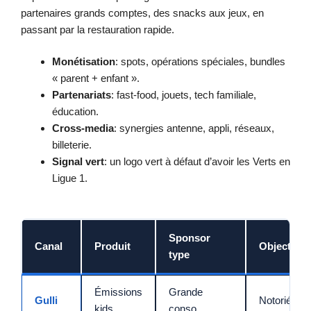
partenaires grands comptes, des snacks aux jeux, en
passant par la restauration rapide.
Monétisation
: spots, opérations spéciales, bundles
« parent + enfant ».
Partenariats
: fast-food, jouets, tech familiale,
éducation.
Cross-media
: synergies antenne, appli, réseaux,
billeterie.
Signal vert
: un logo vert à défaut d’avoir les Verts en
Ligue 1.
Sponsor
Canal
Produit
Objectif
type
Émissions
Grande
Gulli
Notoriété
kids
conso