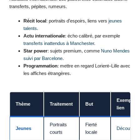
transferts, pépites, rumeurs.
Récit local
: portraits d’espoirs, liens vers
jeunes
talents
.
Actu internationale
: écho calibré, par exemple
transferts inattendus à Manchester
.
Star power
: sujets premium, comme
Nuno Mendes
suivi par Barcelone
.
Programmation
: mettre en regard Lorient–Lille avec
les affiches étrangères.
Exemple
Thème
Traitement
But
lien
Portraits
Fierté
Jeunes
Découvrir
courts
locale