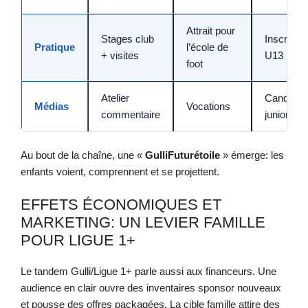
Attrait pour
Stages club
Inscripti
Pratique
l’école de
+ visites
U13
foot
Atelier
Candidat
Médias
Vocations
commentaire
juniors
Au bout de la chaîne, une «
GulliFuturétoile
» émerge: les
enfants voient, comprennent et se projettent.
EFFETS ÉCONOMIQUES ET
MARKETING: UN LEVIER FAMILLE
POUR LIGUE 1+
Le tandem Gulli/Ligue 1+ parle aussi aux financeurs. Une
audience en clair ouvre des inventaires sponsor nouveaux
et pousse des offres packagées. La cible famille attire des