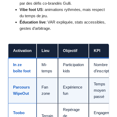
par des défis co-brandés Gulli.
Vibe foot US
: animations rythmées, mais respect
du temps de jeu.
Éducation live
: VAR expliquée, stats accessibles,
gestes d’arbitrage.
Activation
Lieu
Objectif
KPI
In ze
Mi-
Participation
Nombre
boîte foot
temps
kids
d’inscriptions
Temps
Parcours
Fan
Expérience
moyen
WipeOut
zone
fun
passé
Repérage
Toobo
Engagement
Terrain
de