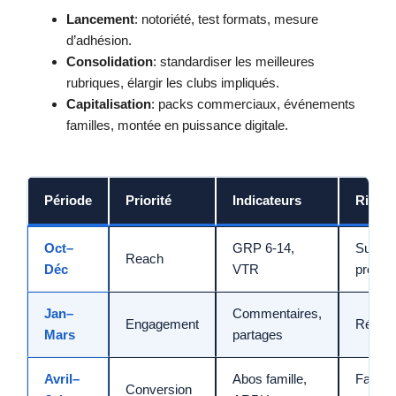
Lancement
: notoriété, test formats, mesure
d’adhésion.
Consolidation
: standardiser les meilleures
rubriques, élargir les clubs impliqués.
Capitalisation
: packs commerciaux, événements
familles, montée en puissance digitale.
Période
Priorité
Indicateurs
Risqu
Oct–
GRP 6-14,
Sur-
Reach
Déc
VTR
prome
Jan–
Commentaires,
Engagement
Répétit
Mars
partages
Avril–
Abos famille,
Fatigu
Conversion