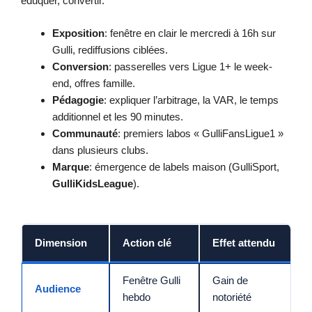
éduquer, convertir.
Exposition
: fenêtre en clair le mercredi à 16h sur
Gulli, rediffusions ciblées.
Conversion
: passerelles vers Ligue 1+ le week-
end, offres famille.
Pédagogie
: expliquer l’arbitrage, la VAR, le temps
additionnel et les 90 minutes.
Communauté
: premiers labos « GulliFansLigue1 »
dans plusieurs clubs.
Marque
: émergence de labels maison (GulliSport,
GulliKidsLeague
).
Dimension
Action clé
Effet attendu
Fenêtre Gulli
Gain de
Audience
hebdo
notoriété