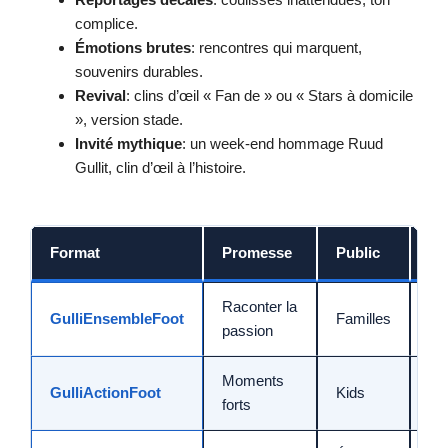
complice.
Émotions brutes
: rencontres qui marquent,
souvenirs durables.
Revival
: clins d’œil « Fan de » ou « Stars à domicile
», version stade.
Invité mythique
: un week-end hommage Ruud
Gullit, clin d’œil à l’histoire.
Format
Promesse
Public
Re
Raconter la
GulliEnsembleFoot
Familles
Lo
passion
Moments
GulliActionFoot
Kids
Pa
forts