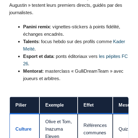
Augustin » testent leurs premiers directs, guidés par des
journalistes.
Panini remix
: vignettes-stickers à points fidélité,
échanges encadrés.
Talents
: focus hebdo sur des profils comme
Kader
Meïté
.
Esport et data
: ponts éditoriaux vers
les pépites FC
26
.
Mentorat
: masterclass « GulliDreamTeam » avec
joueurs et arbitres.
Pilier
Exemple
Effet
Mesure
Olive et Tom,
Références
Culture
Inazuma
Quizz/so
communes
Eleven