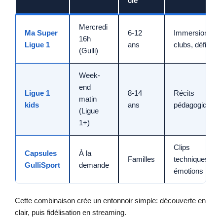
clé
Mercredi
Ma Super
6-12
Immersion
16h
Ligue 1
ans
clubs, défis
(Gulli)
Week-
end
Ligue 1
8-14
Récits
matin
kids
ans
pédagogiques
(Ligue
1+)
Clips
Capsules
À la
Familles
techniques et
GulliSport
demande
émotions
Cette combinaison crée un entonnoir simple: découverte en
clair, puis fidélisation en streaming.