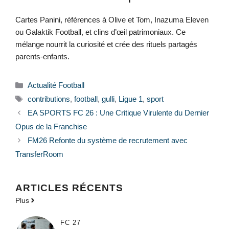
Cartes Panini, références à Olive et Tom, Inazuma Eleven
ou Galaktik Football, et clins d’œil patrimoniaux. Ce
mélange nourrit la curiosité et crée des rituels partagés
parents-enfants.
Catégories
Actualité Football
Étiquettes
contributions
,
football
,
gulli
,
Ligue 1
,
sport
EA SPORTS FC 26 : Une Critique Virulente du Dernier
Opus de la Franchise
FM26 Refonte du système de recrutement avec
TransferRoom
ARTICLES RÉCENTS
Plus
FC 27