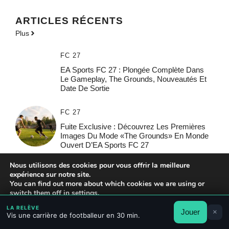
ARTICLES RÉCENTS
Plus
FC 27
EA Sports FC 27 : Plongée Complète Dans
Le Gameplay, The Grounds, Nouveautés Et
Date De Sortie
FC 27
Fuite Exclusive : Découvrez Les Premières
Images Du Mode «The Grounds» En Monde
Ouvert D’EA Sports FC 27
Nous utilisons des cookies pour vous offrir la meilleure
GÉNÉRALE
expérience sur notre site.
Destiny Eleven : Toutes Les Fins Possibles Et
You can find out more about which cookies we are using or
Comment Les Débloquer
switch them off in
settings
.
LA RELÈVE
Jouer
×
Accepter
Rejeter
Réglages
Vis une carrière de footballeur en 30 min.
FC 27