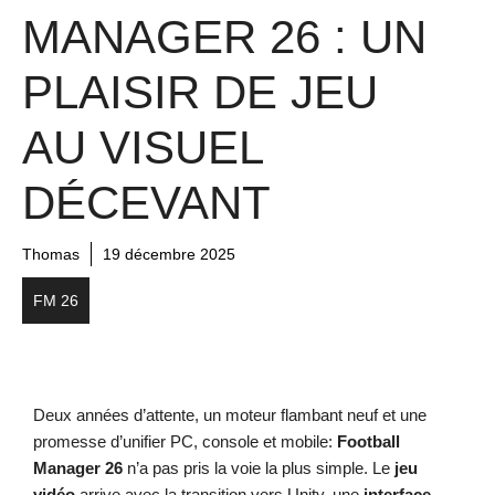
MANAGER 26 : UN
PLAISIR DE JEU
AU VISUEL
DÉCEVANT
Thomas
19 décembre 2025
FM 26
Deux années d’attente, un moteur flambant neuf et une
promesse d’unifier PC, console et mobile:
Football
Manager 26
n’a pas pris la voie la plus simple. Le
jeu
vidéo
arrive avec la transition vers Unity, une
interface