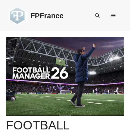
Aller
au
FPFrance
Menu
contenu
FOOTBALL