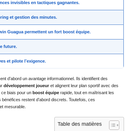
nces invisibles
en
tactiques gagnantes
.
ring et gestion des minutes.
in Guagua permettent un fort
boost équipe
.
e future.
es et pilote l’exigence.
nt d’abord un avantage informationnel. Ils identifient des
ur
développement joueur
et alignent leur plan sportif avec des
t ce biais pour un
boost équipe
rapide, tout en maîtrisant les
 bénéfices restent d’abord discrets. Toutefois, ces
 et mesurable.
Table des matières