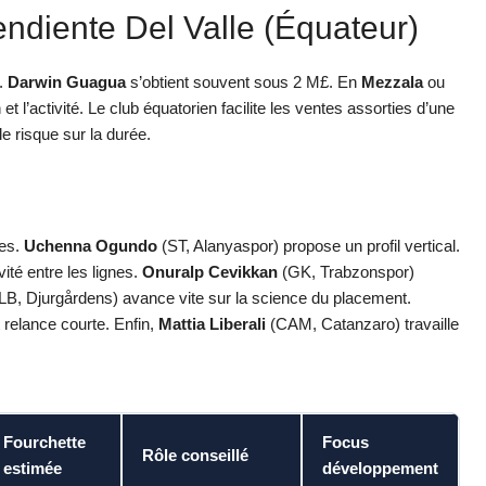
diente Del Valle (Équateur)
e.
Darwin Guagua
s’obtient souvent sous 2 M£. En
Mezzala
ou
n et l’activité. Le club équatorien facilite les ventes assorties d’une
 le risque sur la durée.
res.
Uchenna Ogundo
(ST, Alanyaspor) propose un profil vertical.
ité entre les lignes.
Onuralp Cevikkan
(GK, Trabzonspor)
LB, Djurgårdens) avance vite sur la science du placement.
t relance courte. Enfin,
Mattia Liberali
(CAM, Catanzaro) travaille
Fourchette
Focus
Rôle conseillé
estimée
développement