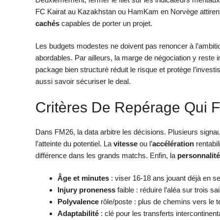
FC Kairat au Kazakhstan ou HamKam en Norvège attirent r
cachés
capables de porter un projet.
Les budgets modestes ne doivent pas renoncer à l’ambitio
abordables. Par ailleurs, la marge de négociation y reste 
package bien structuré réduit le risque et protège l’investis
aussi savoir sécuriser le deal.
Critères De Repérage Qui F
Dans FM26, la data arbitre les décisions. Plusieurs signa
l’atteinte du potentiel. La
vitesse
ou l’
accélération
rentabil
différence dans les grands matchs. Enfin, la
personnalité
Âge et minutes
: viser 16-18 ans jouant déjà en se
Injury proneness
faible : réduire l’aléa sur trois sa
Polyvalence
rôle/poste : plus de chemins vers le 
Adaptabilité
: clé pour les transferts intercontinen