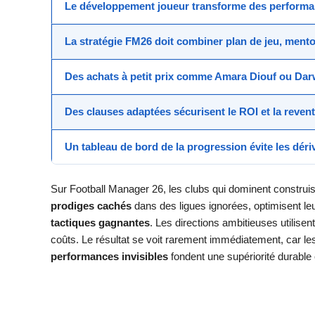
Le
développement joueur
transforme des
performa
La
stratégie FM26
doit combiner plan de jeu, mento
Des achats à
petit prix
comme Amara Diouf ou Darw
Des clauses adaptées sécurisent le
ROI
et la revent
Un tableau de bord de la progression évite les dériv
Sur Football Manager 26, les clubs qui dominent construise
prodiges cachés
dans des ligues ignorées, optimisent le
tactiques gagnantes
. Les directions ambitieuses utilisen
coûts. Le résultat se voit rarement immédiatement, car les
performances invisibles
fondent une supériorité durable