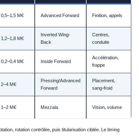
0,5–1,5 M€
Advanced Forward
Finition, appels
Inverted Wing-
Centres,
1,2–1,8 M€
Back
conduite
Accélération,
0,2–0,4 M€
Inside Forward
frappe
Pressing/Advanced
Placement,
2–4 M€
Forward
sang-froid
1–2 M€
Mezzala
Vision, volume
on, rotation contrôlée, puis titularisation ciblée. Le timing
.