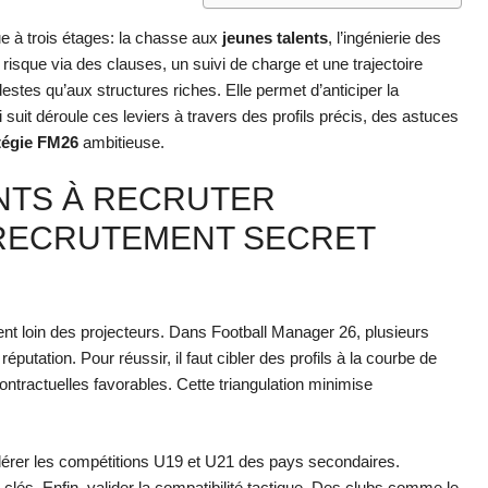
e à trois étages: la chasse aux
jeunes talents
, l’ingénierie des
le risque via des clauses, un suivi de charge et une trajectoire
stes qu’aux structures riches. Elle permet d’anticiper la
 suit déroule ces leviers à travers des profils précis, des astuces
tégie FM26
ambitieuse.
ENTS À RECRUTER
RECRUTEMENT SECRET
t loin des projecteurs. Dans Football Manager 26, plusieurs
éputation. Pour réussir, il faut cibler des profils à la courbe de
ontractuelles favorables. Cette triangulation minimise
érer les compétitions U19 et U21 des pays secondaires.
clés. Enfin, valider la compatibilité tactique. Des clubs comme le