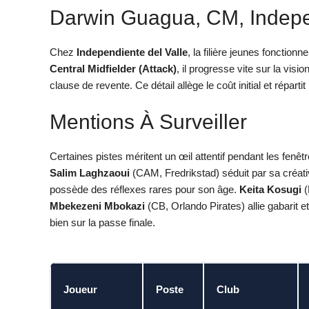
Darwin Guagua, CM, Indepen
Chez
Independiente del Valle
, la filière jeunes fonctionn
Central Midfielder (Attack)
, il progresse vite sur la visio
clause de revente. Ce détail allège le coût initial et répartit
Mentions À Surveiller
Certaines pistes méritent un œil attentif pendant les fenêt
Salim Laghzaoui
(CAM, Fredrikstad) séduit par sa créativ
possède des réflexes rares pour son âge.
Keita Kosugi
(
Mbekezeni Mbokazi
(CB, Orlando Pirates) allie gabarit e
bien sur la passe finale.
Joueur
Poste
Club