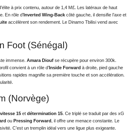
lite à prix contenu, autour de 1,4 M£. Les latéraux de haut
e. En rôle d’
Inverted Wing-Back
côté gauche, il densifie l’axe et
uite
accélèrent son rendement. Le Dinamo Tbilisi vend avec
n Foot (Sénégal)
reste immense.
Amara Diouf
se récupère pour environ 300k.
rofil convient à un rôle d’
Inside Forward
à droite, pied gauche
sitions rapides magnifie sa première touche et son accélération.
larité.
m (Norvège)
vitesse 15
et
détermination 15
. Ce triplé se traduit par des xG
ard
ou
Pressing Forward
, il offre une menace constante. Le
ivité. C’est un tremplin idéal vers une ligue plus exigeante.