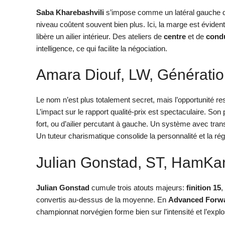
Saba Kharebashvili
s’impose comme un latéral gauche d’é
niveau coûtent souvent bien plus. Ici, la marge est évident
libère un ailier intérieur. Des ateliers de
centre
et de
cond
intelligence, ce qui facilite la négociation.
Amara Diouf, LW, Génératio
Le nom n’est plus totalement secret, mais l’opportunité 
L’impact sur le rapport qualité-prix est spectaculaire. Son p
fort, ou d’ailier percutant à gauche. Un système avec tran
Un tuteur charismatique consolide la personnalité et la régu
Julian Gonstad, ST, HamKa
Julian Gonstad
cumule trois atouts majeurs:
finition 15
,
convertis au-dessus de la moyenne. En
Advanced Forw
championnat norvégien forme bien sur l’intensité et l’explos