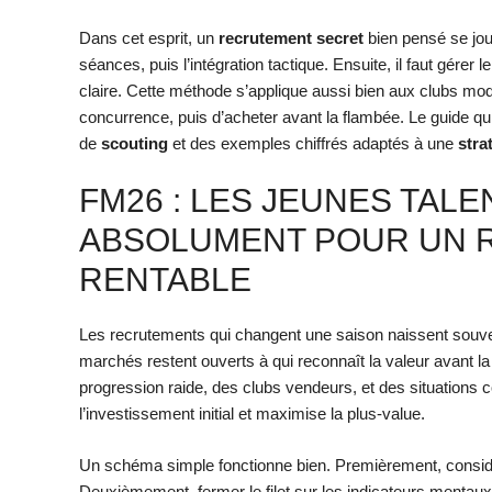
Dans cet esprit, un
recrutement secret
bien pensé se jou
séances, puis l’intégration tactique. Ensuite, il faut gérer 
claire. Cette méthode s’applique aussi bien aux clubs mode
concurrence, puis d’acheter avant la flambée. Le guide qui
de
scouting
et des exemples chiffrés adaptés à une
stra
FM26 : LES JEUNES TAL
ABSOLUMENT POUR UN 
RENTABLE
Les recrutements qui changent une saison naissent souven
marchés restent ouverts à qui reconnaît la valeur avant la r
progression raide, des clubs vendeurs, et des situations c
l’investissement initial et maximise la plus-value.
Un schéma simple fonctionne bien. Premièrement, consid
Deuxièmement, fermer le filet sur les indicateurs mentaux 