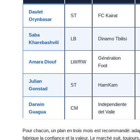
Daulet
ST
FC Kairat
Orynbasar
Saba
LB
Dinamo Tbilisi
Kharebashvili
Génération
Amara Diouf
LW/RW
Foot
Julian
ST
HamKam
Gonstad
Darwin
Independiente
CM
Guagua
del Valle
Pour chacun, un plan en trois mois est recommandé: adaptati
fabrique la confiance et la valeur. Le marché suit, toujours