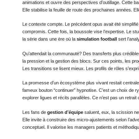
animations et ouvre des perspectives d’outillage. Cette ba
Elle stabilise la feuille de route des prochaines années. E
Le contexte compte. Le précédent opus avait été simplifi
compromis. Cette fois, la boussole vise l’expertise. Le stu
la série dans une ère où la
simulation football
sert l’analy
Qu’attendait la communauté? Des transferts plus crédible
la pression et la gestion des blocs. Sur ces points, les 
Les transitions se lisent mieux. Les profils de rôles s’exp
La promesse d’un écosystème plus vivant restait centrale.
fameux bouton “continuer” hypnotise. C’est un choix de r
explorer ligues et récits parallèles. Ce n’est pas un retra
Les fans de
gestion d’équipe
saluent, eux, la scission net
Elle invite à construire des micro-ajustements selon l’advers
conceptuel. Il valorise les managers patients et méthodiq