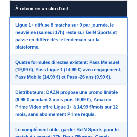
À retenir en un clin d’œil
Ligue 1+
diffuse
8 matchs sur 9 par journée
, le
neuvième (samedi 17h) reste sur
BeIN Sports
et
passe en différé dès le lendemain sur la
plateforme.
Quatre formules directes existent:
Pass Mensuel
(19,99 €)
,
Pass Ligue 1 (14,99 €)
avec engagement,
Pass Mobile (14,99 €)
et
Pass -26 ans (9,99 €)
.
Distributeurs:
DAZN
propose une promo limitée
(9,99 € pendant 3 mois puis 16,99 €);
Amazon
Prime Video
offre Ligue 1+ à 14,99 €/mois sur 12
mois, sans abonnement Prime requis.
Le complément utile: garder
BeIN Sports
pour le
match du samedi 17h. Pour l’Europe,
Canal+
,