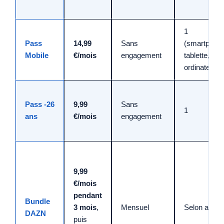
1
Pass
14,99
Sans
(smartphone
Mobile
€/mois
engagement
tablette,
ordinateur)
Pass -26
9,99
Sans
1
ans
€/mois
engagement
9,99
€/mois
pendant
Bundle
3 mois
,
Mensuel
Selon app
DAZN
puis