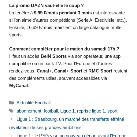
La promo DAZN vaut-elle le coup ?
La fenêtre à
9,99 €/mois pendant 3 mois
est intéressante
si l’on aime d’autres compétitions (Serie A, Eredivisie, etc.).
Ensuite, 16,99 €/mois maintient un large catalogue multi-
sports.
Comment compléter pour le match du samedi 17h ?
Il faut un accès
BeIN Sports
via son opérateur, une app
compatible ou un pack TV. Pour l’Europe et d’autres
rendez-vous,
Canal+
,
Canal+ Sport
et
RMC Sport
restent
des compléments utiles, souvent accessibles via
MyCanal
.
Catégories
Actualité Football
Étiquettes
abonnement
,
football
,
Ligue 1
,
reprise ligue 1
,
sport
Ligue 1 : Strasbourg, un marché des transferts effréné
révélateur de ses grandes ambitions
Ligue 1 : le PSG vise un nouveau départ avant l’Europe,