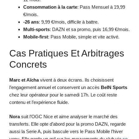
Consommation à la carte
: Pass Mensuel à 19,99
€/mois.
-26 ans
: 9,99 €/mois, difficile à battre.
Multi-sports
: DAZN et sa promo, puis 16,99 €/mois.
Mobile-first
: Pass Mobile, simple et vite activé.
Cas Pratiques Et Arbitrages
Concrets
Marc et Aïcha
vivent à deux écrans. Ils choisissent
l’engagement annuel et conservent un accès
BeIN Sports
chez leur opérateur pour le samedi 17h. Le coût reste
contenu et l’expérience fluide.
Nora
suit l’OGC Nice et aime analyser le marché des
transferts. Elle opte d’abord pour la promo DAZN, regarde
aussi la Serie A, puis bascule vers le Pass Mobile l’hiver
venu. Elle garde un œil sur les mouvements du club via
ce