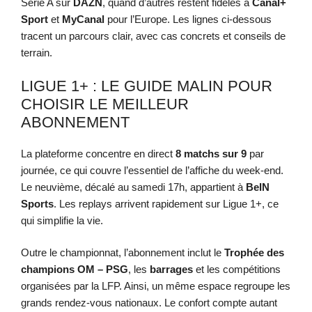
Serie A sur
DAZN
, quand d’autres restent fidèles à
Canal+
Sport
et
MyCanal
pour l’Europe. Les lignes ci-dessous
tracent un parcours clair, avec cas concrets et conseils de
terrain.
LIGUE 1+ : LE GUIDE MALIN POUR
CHOISIR LE MEILLEUR
ABONNEMENT
La plateforme concentre en direct
8 matchs sur 9
par
journée, ce qui couvre l’essentiel de l’affiche du week-end.
Le neuvième, décalé au samedi 17h, appartient à
BeIN
Sports
. Les replays arrivent rapidement sur Ligue 1+, ce
qui simplifie la vie.
Outre le championnat, l’abonnement inclut le
Trophée des
champions OM – PSG
, les
barrages
et les compétitions
organisées par la LFP. Ainsi, un même espace regroupe les
grands rendez-vous nationaux. Le confort compte autant