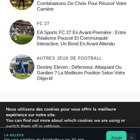
Combinaisons De Choix Pour Réussir Votre
Carrière
FC 27
EA Sports FC 27 En Avant-Première : Entre
Réalisme Poussé Et Communauté
Interactive, Un Bond En Avant Attendu
AUTRES JEUX DE FOOTBALL
Destiny Eleven : Défenseur, Attaquant Ou
Gardien ? La Meilleure Position Selon Votre
Objectif
© 2026 FPFRANCE.COM
Nous utilisons des cookies pour vous offrir la meilleure
CONTACT
expérience sur notre site.
MENTIONS LÉGALES
You can find out more about which cookies we are using or
switch them off in
settings
.
POLITIQUE DE CONFIDENTIALITÉ
LA RELÈVE
Jouer
×
Accepter
Rejeter
Réglages
Vis une carrière de footballeur en 30 min.