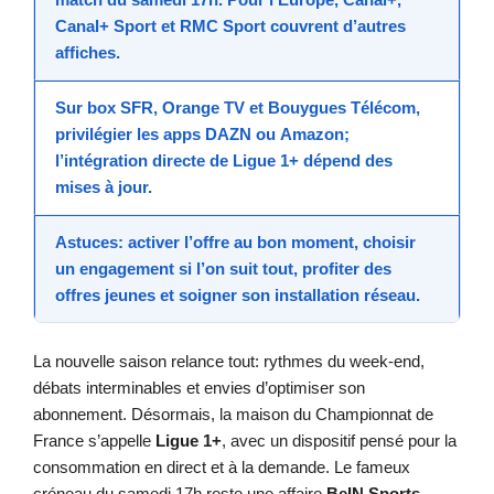
Canal+ Sport
et
RMC Sport
couvrent d’autres
affiches.
Sur box
SFR
,
Orange TV
et
Bouygues Télécom
,
privilégier les apps
DAZN
ou
Amazon
;
l’intégration directe de Ligue 1+ dépend des
mises à jour.
Astuces: activer l’offre au bon moment, choisir
un
engagement
si l’on suit tout, profiter des
offres
jeunes
et soigner son installation réseau.
La nouvelle saison relance tout: rythmes du week-end,
débats interminables et envies d’optimiser son
abonnement. Désormais, la maison du Championnat de
France s’appelle
Ligue 1+
, avec un dispositif pensé pour la
consommation en direct et à la demande. Le fameux
créneau du samedi 17h reste une affaire
BeIN Sports
,