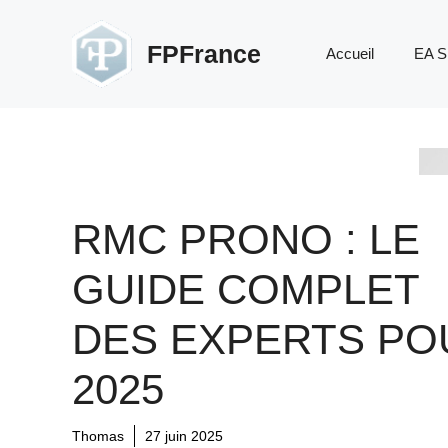
Aller
au
FPFrance
Accueil
EA S
contenu
RMC PRONO : LE
GUIDE COMPLET
DES EXPERTS PO
2025
Thomas
27 juin 2025