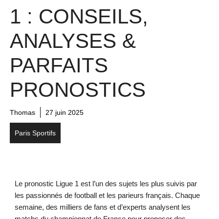
1 : CONSEILS,
ANALYSES &
PARFAITS
PRONOSTICS
Thomas
27 juin 2025
Paris Sportifs
Le pronostic Ligue 1 est l’un des sujets les plus suivis par
les passionnés de football et les parieurs français. Chaque
semaine, des milliers de fans et d’experts analysent les
matchs du championnat de France pour proposer des