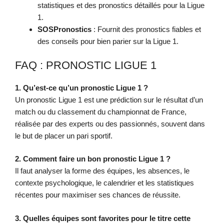
statistiques et des pronostics détaillés pour la Ligue
1.
SOSPronostics
: Fournit des pronostics fiables et
des conseils pour bien parier sur la Ligue 1.
FAQ : PRONOSTIC LIGUE 1
1. Qu’est-ce qu’un pronostic Ligue 1 ?
Un pronostic Ligue 1 est une prédiction sur le résultat d’un
match ou du classement du championnat de France,
réalisée par des experts ou des passionnés, souvent dans
le but de placer un pari sportif.
2. Comment faire un bon pronostic Ligue 1 ?
Il faut analyser la forme des équipes, les absences, le
contexte psychologique, le calendrier et les statistiques
récentes pour maximiser ses chances de réussite.
3. Quelles équipes sont favorites pour le titre cette