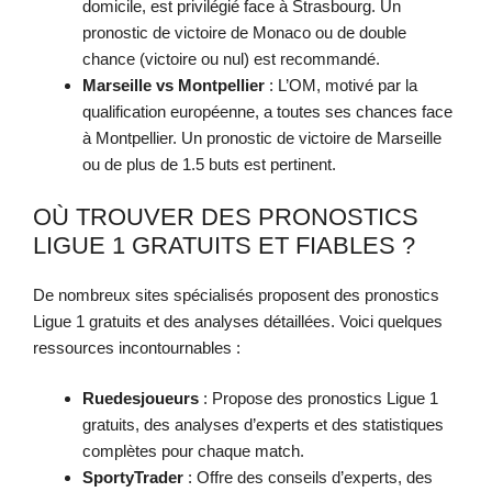
domicile, est privilégié face à Strasbourg. Un
pronostic de victoire de Monaco ou de double
chance (victoire ou nul) est recommandé.
Marseille vs Montpellier
: L’OM, motivé par la
qualification européenne, a toutes ses chances face
à Montpellier. Un pronostic de victoire de Marseille
ou de plus de 1.5 buts est pertinent.
OÙ TROUVER DES PRONOSTICS
LIGUE 1 GRATUITS ET FIABLES ?
De nombreux sites spécialisés proposent des pronostics
Ligue 1 gratuits et des analyses détaillées. Voici quelques
ressources incontournables :
Ruedesjoueurs
: Propose des pronostics Ligue 1
gratuits, des analyses d’experts et des statistiques
complètes pour chaque match.
SportyTrader
: Offre des conseils d’experts, des