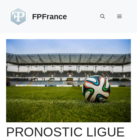
Aller
au
FPFrance
Menu
contenu
PRONOSTIC LIGUE