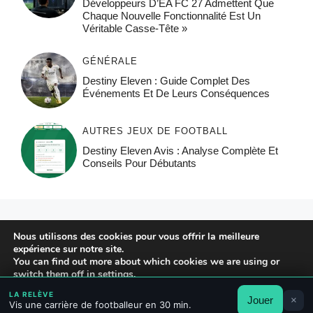
Développeurs D’EA FC 27 Admettent Que
Chaque Nouvelle Fonctionnalité Est Un
Véritable Casse-Tête »
GÉNÉRALE
Destiny Eleven : Guide Complet Des
Événements Et De Leurs Conséquences
AUTRES JEUX DE FOOTBALL
Destiny Eleven Avis : Analyse Complète Et
Conseils Pour Débutants
© 2026 FPFRANCE.COM
Nous utilisons des cookies pour vous offrir la meilleure
CONTACT
expérience sur notre site.
MENTIONS LÉGALES
You can find out more about which cookies we are using or
switch them off in
settings
.
POLITIQUE DE CONFIDENTIALITÉ
LA RELÈVE
Jouer
×
Accepter
Rejeter
Réglages
Vis une carrière de footballeur en 30 min.