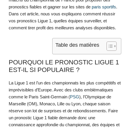
pronostics fiables et gagner sur les sites de
paris sportifs
.
Dans cet article, nous vous expliquons comment réussir
vos pronostics Ligue 1, quelles équipes surveiller, et
comment tirer profit des meilleures analyses disponibles.
Table des matières
POURQUOI LE PRONOSTIC LIGUE 1
EST-IL SI POPULAIRE ?
La Ligue 1 est l’un des championnats les plus compétitifs et
imprévisibles d’Europe. Avec des clubs emblématiques
comme le Paris Saint-Germain (
PSG
), l’Olympique de
Marseille (OM), Monaco, Lille ou Lyon, chaque saison
réserve son lot de surprises et de rebondissements. Faire
un pronostic Ligue 1 fiable demande donc une
connaissance approfondie du championnat, des équipes et