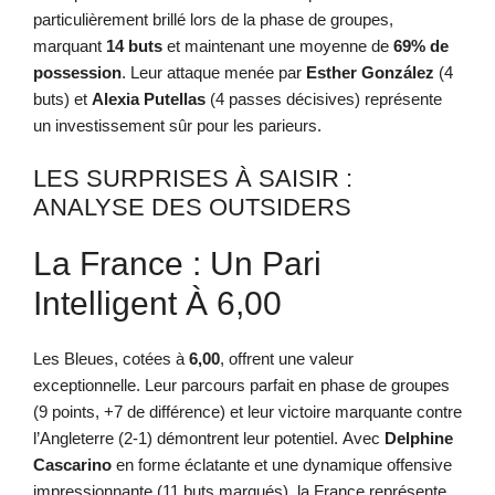
particulièrement brillé lors de la phase de groupes,
marquant
14 buts
et maintenant une moyenne de
69% de
possession
. Leur attaque menée par
Esther González
(4
buts) et
Alexia Putellas
(4 passes décisives) représente
un investissement sûr pour les parieurs.
LES SURPRISES À SAISIR :
ANALYSE DES OUTSIDERS
La France : Un Pari
Intelligent À 6,00
Les Bleues, cotées à
6,00
, offrent une valeur
exceptionnelle. Leur parcours parfait en phase de groupes
(9 points, +7 de différence) et leur victoire marquante contre
l’Angleterre (2-1) démontrent leur potentiel. Avec
Delphine
Cascarino
en forme éclatante et une dynamique offensive
impressionnante (11 buts marqués), la France représente