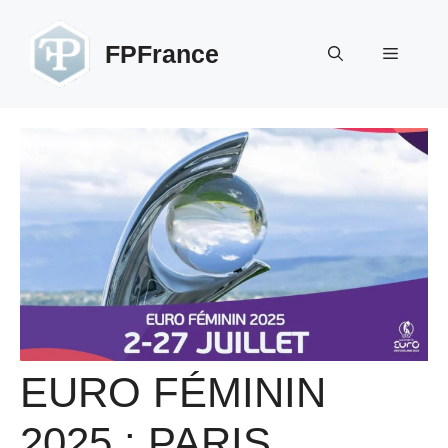
Aller
au
FPFrance
Menu
contenu
EURO FÉMININ
2025 : PARIS