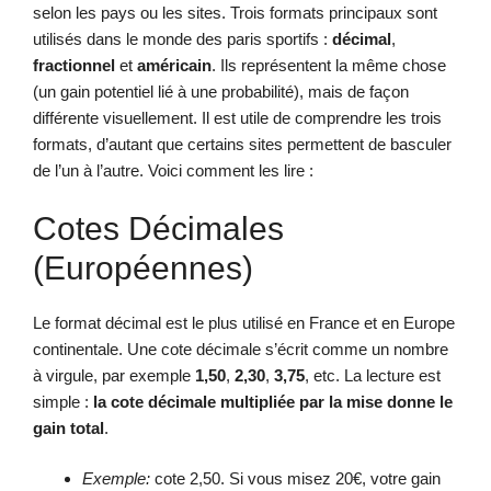
selon les pays ou les sites. Trois formats principaux sont
utilisés dans le monde des paris sportifs :
décimal
,
fractionnel
et
américain
. Ils représentent la même chose
(un gain potentiel lié à une probabilité), mais de façon
différente visuellement. Il est utile de comprendre les trois
formats, d’autant que certains sites permettent de basculer
de l’un à l’autre. Voici comment les lire :
Cotes Décimales
(européennes)
Le format décimal est le plus utilisé en France et en Europe
continentale. Une cote décimale s’écrit comme un nombre
à virgule, par exemple
1,50
,
2,30
,
3,75
, etc. La lecture est
simple :
la cote décimale multipliée par la mise donne le
gain total
.
Exemple:
cote 2,50. Si vous misez 20€, votre gain