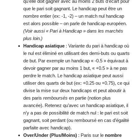
qu’elle doit gagner avec au moins 2 buts d’écart pour
que le pari soit gagnant. Le handicap peut être un
nombre entier (ex: -1, -2) – un match nul handicap
est alors possible – on parle de handicap européen.
(Voir aussi « Pari à Handicap » dans les marchés
plus loin.)
Handicap asiatique
: Variante du pari à handicap où
le nul est éliminé en utilisant des demi-buts ou quarts
de but. Par exemple un handicap « -0.5 » équivaut à
devoir gagner par au moins 1 but, « +0.5 » à ne pas
perdre le match. Le handicap asiatique peut aussi
utiliser des quarts de but (ex: +0.25 ou +0.75), ce qui
divise la mise sur deux handicaps et peut aboutir à
des paris
remboursés
en partie (notion plus
avancée). Retenez qu’avec un handicap asiatique, il
n’y a pas de possibilité de match nul : le pari est soit
gagnant, soit perdant (ou remboursé en cas d’égalité
parfaite avec handicap).
Over/Under (Plus/Moins)
: Paris sur le
nombre