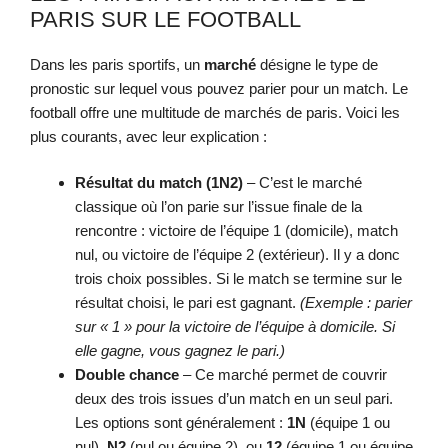
PARIS SUR LE FOOTBALL
Dans les paris sportifs, un
marché
désigne le type de
pronostic sur lequel vous pouvez parier pour un match. Le
football offre une multitude de marchés de paris. Voici les
plus courants, avec leur explication :
Résultat du match (1N2)
– C’est le marché
classique où l’on parie sur l’issue finale de la
rencontre : victoire de l’équipe 1 (domicile), match
nul, ou victoire de l’équipe 2 (extérieur). Il y a donc
trois choix possibles. Si le match se termine sur le
résultat choisi, le pari est gagnant.
(Exemple : parier
sur « 1 » pour la victoire de l’équipe à domicile. Si
elle gagne, vous gagnez le pari.)
Double chance
– Ce marché permet de couvrir
deux des trois issues d’un match en un seul pari.
Les options sont généralement :
1N
(équipe 1 ou
nul),
N2
(nul ou équipe 2), ou
12
(équipe 1 ou équipe