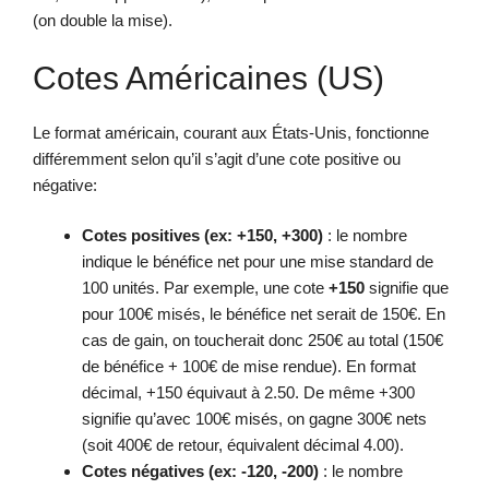
(on double la mise).
Cotes Américaines (US)
Le format américain, courant aux États-Unis, fonctionne
différemment selon qu’il s’agit d’une cote positive ou
négative:
Cotes positives (ex: +150, +300)
: le nombre
indique le bénéfice net pour une mise standard de
100 unités. Par exemple, une cote
+150
signifie que
pour 100€ misés, le bénéfice net serait de 150€. En
cas de gain, on toucherait donc 250€ au total (150€
de bénéfice + 100€ de mise rendue). En format
décimal, +150 équivaut à 2.50. De même +300
signifie qu’avec 100€ misés, on gagne 300€ nets
(soit 400€ de retour, équivalent décimal 4.00).
Cotes négatives (ex: -120, -200)
: le nombre