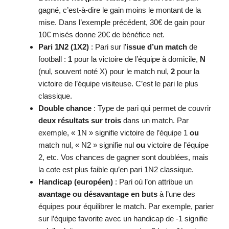
gagné, c’est-à-dire le gain moins le montant de la
mise. Dans l’exemple précédent, 30€ de gain pour
10€ misés donne 20€ de bénéfice net.
Pari 1N2 (1X2)
: Pari sur l’
issue d’un match
de
football :
1
pour la victoire de l’équipe à domicile,
N
(nul, souvent noté X) pour le match nul,
2
pour la
victoire de l’équipe visiteuse. C’est le pari le plus
classique.
Double chance
: Type de pari qui permet de couvrir
deux résultats sur trois
dans un match. Par
exemple, « 1N » signifie victoire de l’équipe 1
ou
match nul, « N2 » signifie nul
ou
victoire de l’équipe
2, etc. Vos chances de gagner sont doublées, mais
la cote est plus faible qu’en pari 1N2 classique.
Handicap (européen)
: Pari où l’on attribue un
avantage ou désavantage en buts
à l’une des
équipes pour équilibrer le match. Par exemple, parier
sur l’équipe favorite avec un handicap de -1 signifie