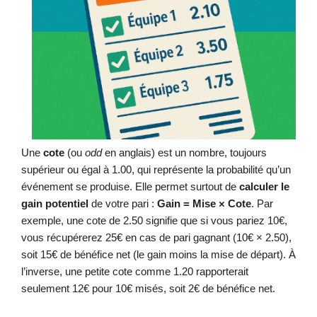
Une
cote
(ou
odd
en anglais) est un nombre, toujours
supérieur ou égal à 1.00, qui représente la probabilité qu’un
événement se produise. Elle permet surtout de
calculer le
gain potentiel
de votre pari :
Gain = Mise × Cote
. Par
exemple, une cote de 2.50 signifie que si vous pariez 10€,
vous récupérerez 25€ en cas de pari gagnant (10€ × 2.50),
soit 15€ de bénéfice net (le gain moins la mise de départ). À
l’inverse, une petite cote comme 1.20 rapporterait
seulement 12€ pour 10€ misés, soit 2€ de bénéfice net.