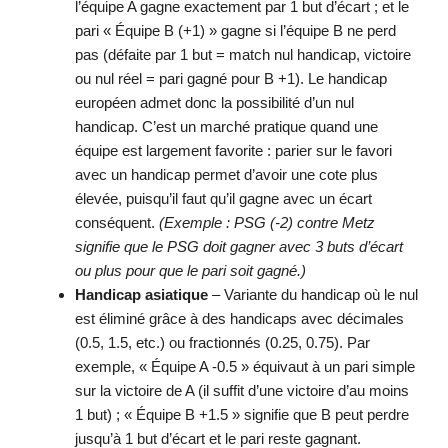
l’équipe A gagne exactement par 1 but d’écart ; et le
pari « Équipe B (+1) » gagne si l’équipe B ne perd
pas (défaite par 1 but = match nul handicap, victoire
ou nul réel = pari gagné pour B +1). Le handicap
européen admet donc la possibilité d’un nul
handicap. C’est un marché pratique quand une
équipe est largement favorite : parier sur le favori
avec un handicap permet d’avoir une cote plus
élevée, puisqu’il faut qu’il gagne avec un écart
conséquent.
(Exemple : PSG (-2) contre Metz
signifie que le PSG doit gagner avec 3 buts d’écart
ou plus pour que le pari soit gagné.)
Handicap asiatique
– Variante du handicap où le nul
est éliminé grâce à des handicaps avec décimales
(0.5, 1.5, etc.) ou fractionnés (0.25, 0.75). Par
exemple, « Équipe A -0.5 » équivaut à un pari simple
sur la victoire de A (il suffit d’une victoire d’au moins
1 but) ; « Équipe B +1.5 » signifie que B peut perdre
jusqu’à 1 but d’écart et le pari reste gagnant.