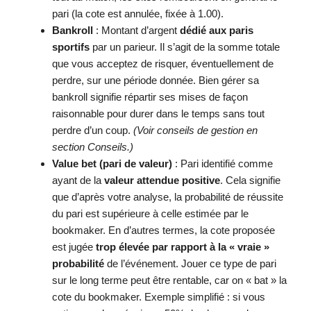
pari (la cote est annulée, fixée à 1.00).
Bankroll
: Montant d’argent
dédié aux paris
sportifs
par un parieur. Il s’agit de la somme totale
que vous acceptez de risquer, éventuellement de
perdre, sur une période donnée. Bien gérer sa
bankroll signifie répartir ses mises de façon
raisonnable pour durer dans le temps sans tout
perdre d’un coup.
(Voir conseils de gestion en
section Conseils.)
Value bet (pari de valeur)
: Pari identifié comme
ayant de la
valeur attendue positive
. Cela signifie
que d’après votre analyse, la probabilité de réussite
du pari est supérieure à celle estimée par le
bookmaker. En d’autres termes, la cote proposée
est jugée
trop élevée par rapport à la « vraie »
probabilité
de l’événement. Jouer ce type de pari
sur le long terme peut être rentable, car on « bat » la
cote du bookmaker. Exemple simplifié : si vous