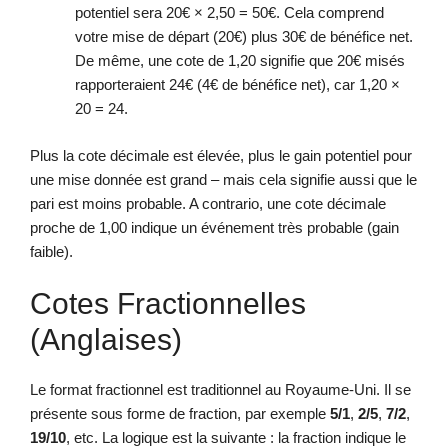
potentiel sera 20€ × 2,50 = 50€. Cela comprend
votre mise de départ (20€) plus 30€ de bénéfice net.
De même, une cote de 1,20 signifie que 20€ misés
rapporteraient 24€ (4€ de bénéfice net), car 1,20 ×
20 = 24.
Plus la cote décimale est élevée, plus le gain potentiel pour
une mise donnée est grand – mais cela signifie aussi que le
pari est moins probable. A contrario, une cote décimale
proche de 1,00 indique un événement très probable (gain
faible).
Cotes Fractionnelles
(anglaises)
Le format fractionnel est traditionnel au Royaume-Uni. Il se
présente sous forme de fraction, par exemple
5/1
,
2/5
,
7/2
,
19/10
, etc. La logique est la suivante : la fraction indique le