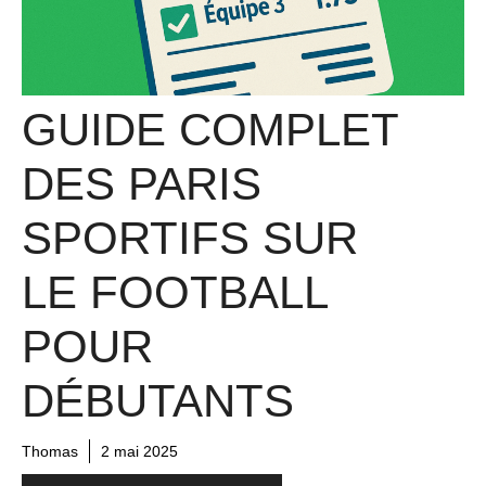
GUIDE COMPLET
DES PARIS
SPORTIFS SUR
LE FOOTBALL
POUR
DÉBUTANTS
Thomas
2 mai 2025