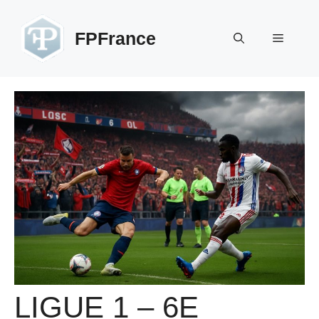
Aller
au
FPFrance
Menu
contenu
LIGUE 1 – 6E