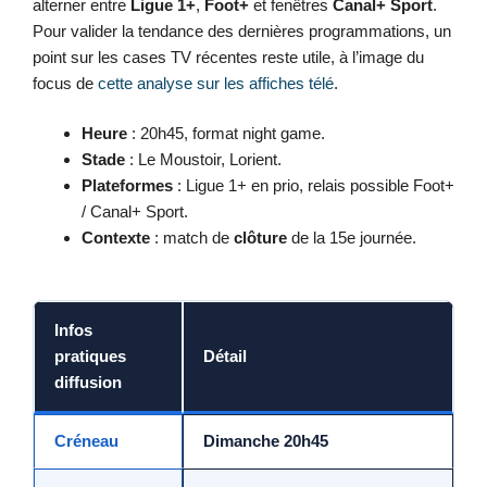
alterner entre
Ligue 1+
,
Foot+
et fenêtres
Canal+ Sport
.
Pour valider la tendance des dernières programmations, un
point sur les cases TV récentes reste utile, à l’image du
focus de
cette analyse sur les affiches télé
.
Heure
: 20h45, format night game.
Stade
: Le Moustoir, Lorient.
Plateformes
: Ligue 1+ en prio, relais possible Foot+
/ Canal+ Sport.
Contexte
: match de
clôture
de la 15e journée.
Infos
pratiques
Détail
diffusion
Créneau
Dimanche 20h45