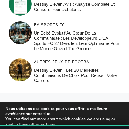
Destiny Eleven Avis : Analyse Complète Et
Conseils Pour Débutants
EA SPORTS FC
Un Bébé Évolutif Au Cœur De La
Communauté : Les Développeurs D’EA
Sports FC 27 Dévoilent Leur Optimisme Pour
Le Monde Ouvert The Grounds
AUTRES JEUX DE FOOTBALL
Destiny Eleven : Les 20 Meilleures
Combinaisons De Choix Pour Réussir Votre
Carrière
© 2026 FPFRANCE.COM
Nous utilisons des cookies pour vous offrir la meilleure
CONTACT
expérience sur notre site.
MENTIONS LÉGALES
You can find out more about which cookies we are using or
switch them off in
settings
.
POLITIQUE DE CONFIDENTIALITÉ