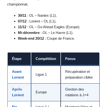
championnat.
30/11
: OL – Nantes (L1).
07/12
: Lorient – OL (L1).
11/12
: OL – Go Ahead Eagles (Europe).
Mi-décembre
: OL – Le Havre (L1).
Week-end 20/12
: Coupe de France.
Étape
Compétition
Focus
Avant
Récupération et
Ligue 1
Lorient
préparation ciblée
Après
Gestion des
Europe
Lorient
rotations à J+4
Fin
Ligue 1 /
Maintenir l’élan et