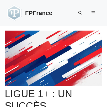
Aller
au
FPFrance
Menu
contenu
LIGUE 1+ : UN
SUCCÈS