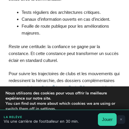
Tests réguliers des architectures critiques.
Canaux d’information ouverts en cas d’incident.
Feuille de route publique pour les améliorations
majeures.
Reste une certitude: la confiance se gagne par la
constance. Et cette constance peut transformer un succès
éclair en standard culturel.
Pour suivre les trajectoires de clubs et les mouvements qui
redessinent la hiérarchie, des dossiers complémentaires
restent précieux:
Saint-Étienne
,
Paris FC
, sans oublier
le
Nous utilisons des cookies pour vous offrir la meilleure
rebond du PSG
au cœur du championnat.
expérience sur notre site.
You can find out more about which cookies we are using or
Combien d’abonnés compte Ligue 1+ aujourd’hui ?
switch them off in
settings
.
La plateforme a annoncé
1,026 million d’abonnés
un mois
LA RELÈVE
Jouer
×
Accepter
Rejeter
Réglages
Vis une carrière de footballeur en 30 min.
après son lancement, un seuil atteint plus tôt que prévu par
la LFP.