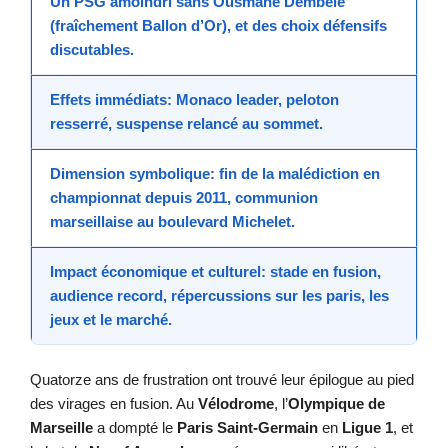
Un
PSG
amoindri sans
Ousmane Dembélé
(fraîchement Ballon d’Or), et des choix défensifs
discutables.
Effets immédiats:
Monaco
leader, peloton
resserré, suspense relancé au sommet.
Dimension symbolique: fin de la malédiction en
championnat
depuis 2011, communion
marseillaise au boulevard Michelet.
Impact économique et culturel: stade en fusion,
audience record, répercussions sur les paris, les
jeux et le marché.
Quatorze ans de frustration ont trouvé leur épilogue au pied
des virages en fusion. Au
Vélodrome
, l’
Olympique de
Marseille
a dompté le
Paris Saint-Germain
en
Ligue 1
, et