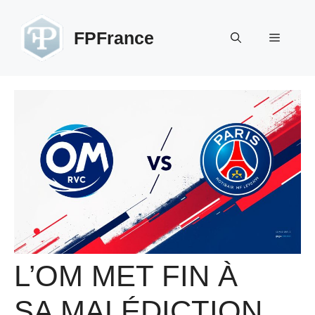
Aller
au
FPFrance
Menu
contenu
L’OM MET FIN À
SA MALÉDICTION