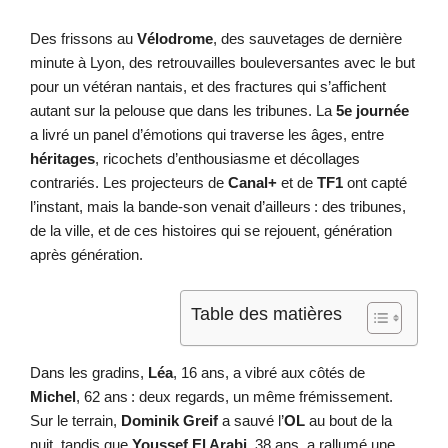
Des frissons au
Vélodrome
, des sauvetages de dernière
minute à Lyon, des retrouvailles bouleversantes avec le but
pour un vétéran nantais, et des fractures qui s’affichent
autant sur la pelouse que dans les tribunes. La
5e journée
a livré un panel d’émotions qui traverse les âges, entre
héritages
, ricochets d’enthousiasme et décollages
contrariés. Les projecteurs de
Canal+
et de
TF1
ont capté
l’instant, mais la bande-son venait d’ailleurs : des tribunes,
de la ville, et de ces histoires qui se rejouent, génération
après génération.
Table des matières
Dans les gradins,
Léa
, 16 ans, a vibré aux côtés de
Michel
, 62 ans : deux regards, un même frémissement.
Sur le terrain,
Dominik Greif
a sauvé l’
OL
au bout de la
nuit, tandis que
Youssef El Arabi
, 38 ans, a rallumé une