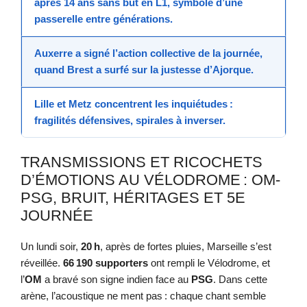
après 14 ans sans but en L1, symbole d’une
passerelle entre générations.
Auxerre
a signé l’action collective de la journée,
quand
Brest
a surfé sur la justesse d’
Ajorque
.
Lille
et
Metz
concentrent les inquiétudes :
fragilités défensives, spirales à inverser.
TRANSMISSIONS ET RICOCHETS
D’ÉMOTIONS AU VÉLODROME : OM-
PSG, BRUIT, HÉRITAGES ET 5E
JOURNÉE
Un lundi soir,
20 h
, après de fortes pluies, Marseille s’est
réveillée.
66 190 supporters
ont rempli le Vélodrome, et
l’
OM
a bravé son signe indien face au
PSG
. Dans cette
arène, l’acoustique ne ment pas : chaque chant semble