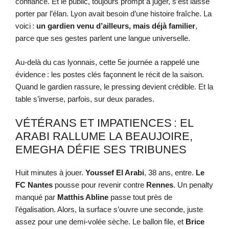
confiance. Et le public, toujours prompt à juger, s’est laissé
porter par l’élan. Lyon avait besoin d’une histoire fraîche. La
voici :
un gardien venu d’ailleurs, mais déjà familier
,
parce que ses gestes parlent une langue universelle.
Au-delà du cas lyonnais, cette 5e journée a rappelé une
évidence : les postes clés façonnent le récit de la saison.
Quand le gardien rassure, le pressing devient crédible. Et la
table s’inverse, parfois, sur deux parades.
VÉTÉRANS ET IMPATIENCES : EL
ARABI RALLUME LA BEAUJOIRE,
EMEGHA DÉFIE SES TRIBUNES
Huit minutes à jouer.
Youssef El Arabi
, 38 ans, entre.
Le
FC Nantes
pousse pour revenir contre
Rennes
. Un penalty
manqué par
Matthis Abline
passe tout près de
l’égalisation. Alors, la surface s’ouvre une seconde, juste
assez pour une demi-volée sèche. Le ballon file, et
Brice