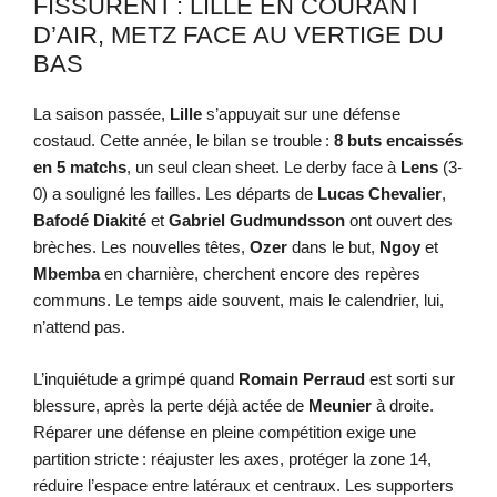
FISSURENT : LILLE EN COURANT
D’AIR, METZ FACE AU VERTIGE DU
BAS
La saison passée,
Lille
s’appuyait sur une défense
costaud. Cette année, le bilan se trouble :
8 buts encaissés
en 5 matchs
, un seul clean sheet. Le derby face à
Lens
(3-
0) a souligné les failles. Les départs de
Lucas Chevalier
,
Bafodé Diakité
et
Gabriel Gudmundsson
ont ouvert des
brèches. Les nouvelles têtes,
Ozer
dans le but,
Ngoy
et
Mbemba
en charnière, cherchent encore des repères
communs. Le temps aide souvent, mais le calendrier, lui,
n’attend pas.
L’inquiétude a grimpé quand
Romain Perraud
est sorti sur
blessure, après la perte déjà actée de
Meunier
à droite.
Réparer une défense en pleine compétition exige une
partition stricte : réajuster les axes, protéger la zone 14,
réduire l’espace entre latéraux et centraux. Les supporters