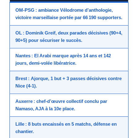
OM-PSG
: ambiance Vélodrome d’anthologie,
victoire marseillaise portée par 66 190 supporters.
OL
:
Dominik Greif
, deux parades décisives (90+4,
90+5) pour sécuriser le succès.
Nantes
:
El Arabi
marque après 14 ans et 142
jours, demi-volée libératrice.
Brest
:
Ajorque
, 1 but + 3 passes décisives contre
Nice (4-1).
Auxerre
: chef-d’œuvre collectif conclu par
Namaso
, AJA à la 10e place.
Lille
: 8 buts encaissés en 5 matchs, défense en
chantier.