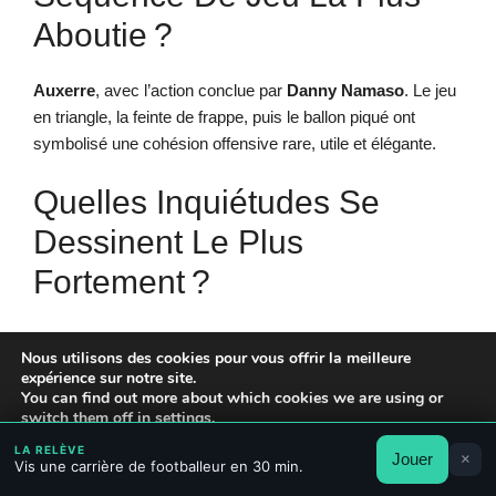
Aboutie ?
Auxerre
, avec l’action conclue par
Danny Namaso
. Le jeu
en triangle, la feinte de frappe, puis le ballon piqué ont
symbolisé une cohésion offensive rare, utile et élégante.
Quelles Inquiétudes Se
Dessinent Le Plus
Fortement ?
Lille
souffre défensivement, avec
8 buts
encaissés en cinq
Nous utilisons des cookies pour vous offrir la meilleure
matchs.
Metz
cumule, lui, le manque de points et la fébrilité
expérience sur notre site.
tardive, avec
13 buts
concédés. Ces tendances exigent
You can find out more about which cookies we are using or
des ajustements immédiats.
switch them off in
settings
.
LA RELÈVE
Jouer
×
Accepter
Rejeter
Réglages
Quel Rôle Jouent Les
Vis une carrière de footballeur en 30 min.