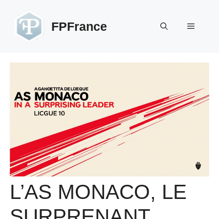
Aller
au
FPFrance
Menu
contenu
L’AS MONACO, LE
SURPRENANT