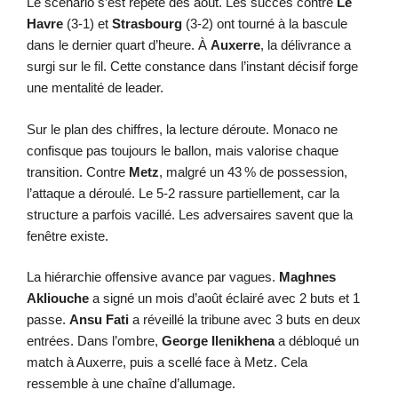
Le scénario s’est répété dès août. Les succès contre
Le
Havre
(3-1) et
Strasbourg
(3-2) ont tourné à la bascule
dans le dernier quart d’heure. À
Auxerre
, la délivrance a
surgi sur le fil. Cette constance dans l’instant décisif forge
une mentalité de leader.
Sur le plan des chiffres, la lecture déroute. Monaco ne
confisque pas toujours le ballon, mais valorise chaque
transition. Contre
Metz
, malgré un 43 % de possession,
l’attaque a déroulé. Le 5-2 rassure partiellement, car la
structure a parfois vacillé. Les adversaires savent que la
fenêtre existe.
La hiérarchie offensive avance par vagues.
Maghnes
Akliouche
a signé un mois d’août éclairé avec 2 buts et 1
passe.
Ansu Fati
a réveillé la tribune avec 3 buts en deux
entrées. Dans l’ombre,
George Ilenikhena
a débloqué un
match à Auxerre, puis a scellé face à Metz. Cela
ressemble à une chaîne d’allumage.