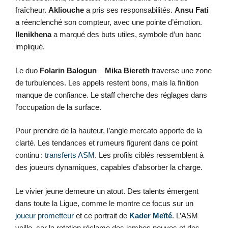
fraîcheur.
Akliouche
a pris ses responsabilités.
Ansu Fati
a réenclenché son compteur, avec une pointe d’émotion.
Ilenikhena
a marqué des buts utiles, symbole d’un banc
impliqué.
Le duo
Folarin Balogun
–
Mika Biereth
traverse une zone
de turbulences. Les appels restent bons, mais la finition
manque de confiance. Le staff cherche des réglages dans
l’occupation de la surface.
Pour prendre de la hauteur, l’angle mercato apporte de la
clarté. Les tendances et rumeurs figurent dans ce point
continu :
transferts ASM
. Les profils ciblés ressemblent à
des joueurs dynamiques, capables d’absorber la charge.
Le vivier jeune demeure un atout. Des talents émergent
dans toute la Ligue, comme le montre ce focus sur un
joueur prometteur
et ce portrait de
Kader Meïté
. L’ASM
veille, car la rotation réclame des jambes neuves et des