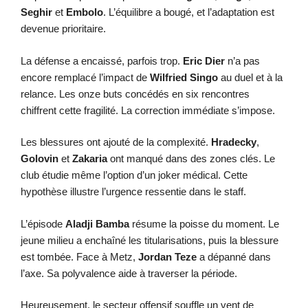
Seghir
et
Embolo
. L’équilibre a bougé, et l’adaptation est
devenue prioritaire.
La défense a encaissé, parfois trop.
Eric Dier
n’a pas
encore remplacé l’impact de
Wilfried Singo
au duel et à la
relance. Les onze buts concédés en six rencontres
chiffrent cette fragilité. La correction immédiate s’impose.
Les blessures ont ajouté de la complexité.
Hradecky
,
Golovin
et
Zakaria
ont manqué dans des zones clés. Le
club étudie même l’option d’un joker médical. Cette
hypothèse illustre l’urgence ressentie dans le staff.
L’épisode
Aladji Bamba
résume la poisse du moment. Le
jeune milieu a enchaîné les titularisations, puis la blessure
est tombée. Face à Metz,
Jordan Teze
a dépanné dans
l’axe. Sa polyvalence aide à traverser la période.
Heureusement, le secteur offensif souffle un vent de