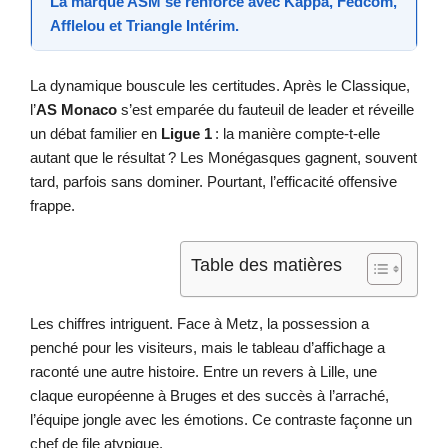
La marque ASM se renforce avec
Kappa
,
Fedcom
,
Afflelou
et
Triangle Intérim
.
La dynamique bouscule les certitudes. Après le Classique,
l’
AS Monaco
s’est emparée du fauteuil de leader et réveille
un débat familier en
Ligue 1
: la manière compte-t‑elle
autant que le résultat ? Les Monégasques gagnent, souvent
tard, parfois sans dominer. Pourtant, l’efficacité offensive
frappe.
Table des matières
Les chiffres intriguent. Face à Metz, la possession a
penché pour les visiteurs, mais le tableau d’affichage a
raconté une autre histoire. Entre un revers à Lille, une
claque européenne à Bruges et des succès à l’arraché,
l’équipe jongle avec les émotions. Ce contraste façonne un
chef de file atypique.