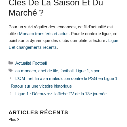
Clés De La Saison Et Du
Marché ?
Pour un suivi régulier des tendances, ce fil d’actualité est
utile :
Monaco transferts et actus
. Pour le contexte ligue, ce
point sur la dynamique des clubs complète la lecture :
Ligue
1 et changements récents
.
Catégories
Actualité Football
Étiquettes
as monaco
,
chef de file
,
football
,
Ligue 1
,
sport
L’OM met fin à sa malédiction contre le PSG en Ligue 1
: Retour sur une victoire historique
Ligue 1 : Découvrez l’affiche TV de la 13e journée
ARTICLES RÉCENTS
Plus