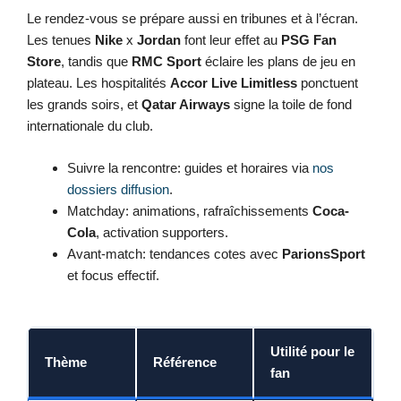
Le rendez-vous se prépare aussi en tribunes et à l’écran.
Les tenues
Nike
x
Jordan
font leur effet au
PSG Fan
Store
, tandis que
RMC Sport
éclaire les plans de jeu en
plateau. Les hospitalités
Accor Live Limitless
ponctuent
les grands soirs, et
Qatar Airways
signe la toile de fond
internationale du club.
Suivre la rencontre: guides et horaires via
nos
dossiers diffusion
.
Matchday: animations, rafraîchissements
Coca-
Cola
, activation supporters.
Avant-match: tendances cotes avec
ParionsSport
et focus effectif.
Utilité pour le
Thème
Référence
N
fan