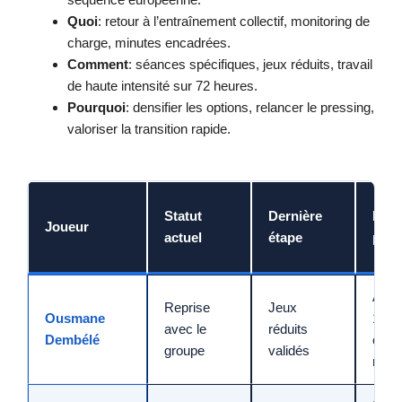
Quoi
: retour à l’entraînement collectif, monitoring de
charge, minutes encadrées.
Comment
: séances spécifiques, jeux réduits, travail
de haute intensité sur 72 heures.
Pourquoi
: densifier les options, relancer le pressing,
valoriser la transition rapide.
Statut
Dernière
Rôle
Joueur
actuel
étape
prior
Ailier
Reprise
Jeux
Ousmane
1v1 
avec le
réduits
Dembélé
cent
groupe
validés
retrai