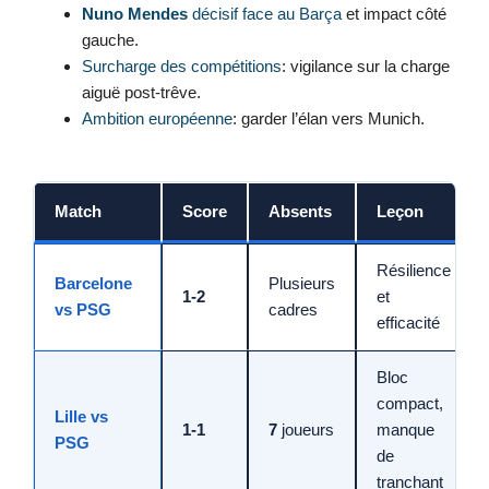
Nuno Mendes
décisif face au Barça
et impact côté
gauche.
Surcharge des compétitions
: vigilance sur la charge
aiguë post-trêve.
Ambition européenne
: garder l’élan vers Munich.
Match
Score
Absents
Leçon
Résilience
Barcelone
Plusieurs
1-2
et
vs PSG
cadres
efficacité
Bloc
compact,
Lille vs
1-1
7
joueurs
manque
PSG
de
tranchant