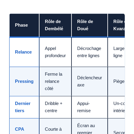
Rôle de
Rôle de
Rôle de
Phase
Dembélé
Doué
Kvaratskh
Appel
Décrochage
Largeur co
Relance
profondeur
entre lignes
ligne
Ferme la
Déclencheur
Pressing
relance
Piège latér
axe
côté
Dernier
Dribble +
Appui-
Un-contre
tiers
centre
remise
intérieur
Écran au
CPA
Courte à
premier
Second ba