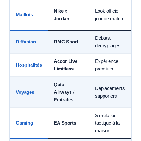
D
Nike
x
Look officiel
Maillots
a
Jordan
jour de match
S
Débats,
A
Diffusion
RMC Sport
décryptages
a
Accor Live
Expérience
R
Hospitalités
Limitless
premium
a
Qatar
Déplacements
O
Voyages
Airways
/
supporters
p
Emirates
Simulation
C
Gaming
EA Sports
tactique à la
l
maison