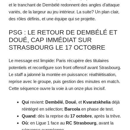
et le tranchant de Dembélé redonnent des angles d’attaque
variés, de la largeur au jeu intérieur. La suite? Un plan clair,
des rôles définis, et une équipe qui se projette.
PSG : LE RETOUR DE DEMBÉLÉ ET
DOUÉ, CAP IMMÉDIAT SUR
STRASBOURG LE 17 OCTOBRE
Le message est limpide: Paris récupère des titulaires
potentiels et reconfigure son front offensif avant Strasbourg.
Le staff a jalonné la montée en puissance: réathlétisation,
reprise avec le groupe, puis gestion des minutes en match.
Cette séquence ouvre la voie à un onze plus incisif.
Qui
revient:
Dembélé
,
Doué
, et
Kvaratskhelia
déjà
réintégré en sélection;
Barcola
en phase de test.
Quand
: dès la reprise du
17 octobre
, après la trêve.
Où
: en Ligue 1 face au
RC Strasbourg
, avant la
séquence européenne.