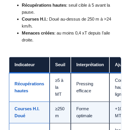
Récupérations hautes
: seuil cible à 5 avant la
pause.
Courses H.I.
: Doué au-dessus de 250 m à >24
km/h.
Menaces créées
: au moins 0,4 xT depuis l’aile
droite.
Indicateur
Seuil
Interprétation
Ajuste
≥5 à
Conser
Récupérations
Pressing
la
hauteur
hautes
efficace
MT
ligne
Courses H.I.
≥250
Forme
+10’ en
Doué
m
optimale
MT