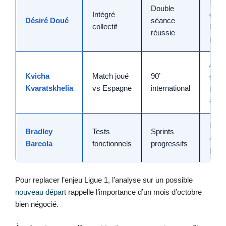
Intér
Double
Intégré
droit
Désiré Doué
séance
collectif
liais
réussie
pres
Ailier
Kvicha
Match joué
90’
gauc
Kvaratskhelia
vs Espagne
international
prov
axe-
Rota
Bradley
Tests
Sprints
ailier
Barcola
fonctionnels
progressifs
prof
Pour replacer l’enjeu Ligue 1, l’analyse sur un possible
nouveau départ
rappelle l’importance d’un mois d’octobre
bien négocié.