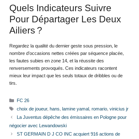
Quels Indicateurs Suivre
Pour Départager Les Deux
Ailiers ?
Regardez la qualité du dernier geste sous pression, le
nombre d’occasions nettes créées par séquence placée,
les fautes subies en zone 14, et la réussite des
renversements provoqués. Ces indicateurs racontent
mieux leur impact que les seuls totaux de dribbles ou de
tirs.
Catégories
FC 26
Étiquettes
choix de joueur
,
hans
,
lamine yamal
,
romario
,
vinicius jr
La Juventus dépêche des émissaires en Pologne pour
négocier avec Lewandowski
ST GERMAIN D J CO INC acquiert 916 actions de