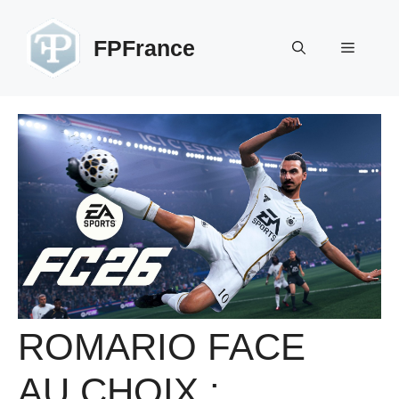
Aller
au
FPFrance
Menu
contenu
ROMARIO FACE
AU CHOIX :