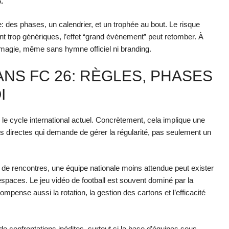
A.
: des phases, un calendrier, et un trophée au bout. Le risque
n sont trop génériques, l’effet “grand événement” peut retomber. À
a magie, même sans hymne officiel ni branding.
ANS FC 26: RÈGLES, PHASES
I
e cycle international actuel. Concrètement, cela implique une
ns directes qui demande de gérer la régularité, pas seulement un
e de rencontres, une équipe nationale moins attendue peut exister
s espaces. Le jeu vidéo de football est souvent dominé par la
mpense aussi la rotation, la gestion des cartons et l’efficacité
 de confrontations inédites, surtout si la base d’équipes sous