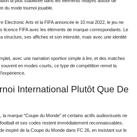
tion la plus stabilisée dans les éléments relayés autour de
vée du mode tournoi jouable.
ntre Electronic Arts et la FIFA annoncée le 10 mai 2022, le jeu ne
 licence FIFA avec les éléments de marque correspondants. Le
tructure, ses affiches et son intensité, mais avec une identité
complet, avec une narration sportive simple à lire, et des matches
e souvent en modes courts, ce type de compétition remet la
 l’expérience.
noi International Plutôt Que De
FA, la marque “Coupe du Monde” et certains actifs audiovisuels ne
e football et ses codes restent immédiatement reconnaissables.
e inspiré de la Coupe du Monde dans FC 26, en insistant sur le