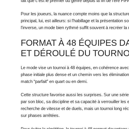
fait que c’est le premier du genre depuis la fin de l’ère FIF
Pour les joueurs, la nuance compte moins que la structure
principal, lui, est ailleurs: si l’habillage et la présentatio
l’inverse, un mode bien rythmé suffit souvent à recréer l
FORMAT À 48 ÉQUIPES D
ET DÉROULÉ DU TOURNO
Le mode vise un tournoi à 48 équipes, en cohérence avec l
phase initiale plus dense et un chemin vers les éliminatio
match “parfait” en quart ou en demi.
Cette structure favorise aussi les surprises. Sur une séri
par son bloc, sa discipline et sa capacité à verrouiller le
recherche de vitesse et de duels, mais un tournoi long réco
sur phases arrêtées.
Pour éviter la répétition, le tournoi à 48 permet davantage