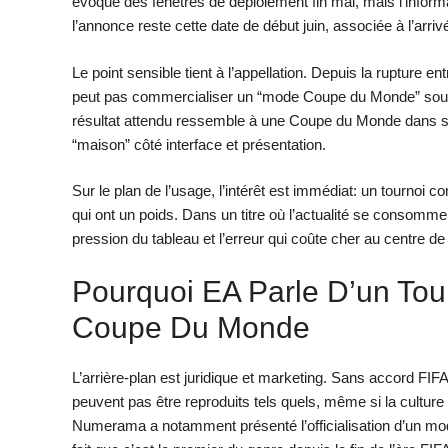
évoqué des fenêtres de déploiement fin mai, mais l’informa
l’annonce reste cette date de début juin, associée à l’arri
Le point sensible tient à l’appellation. Depuis la rupture e
peut pas commercialiser un “mode Coupe du Monde” sous
résultat attendu ressemble à une Coupe du Monde dans sa s
“maison” côté interface et présentation.
Sur le plan de l’usage, l’intérêt est immédiat: un tournoi 
qui ont un poids. Dans un titre où l’actualité se consomm
pression du tableau et l’erreur qui coûte cher au centre de
Pourquoi EA Parle D’un Tour
Coupe Du Monde
L’arrière-plan est juridique et marketing. Sans accord FI
peuvent pas être reproduits tels quels, même si la cultur
Numerama a notamment présenté l’officialisation d’un mod